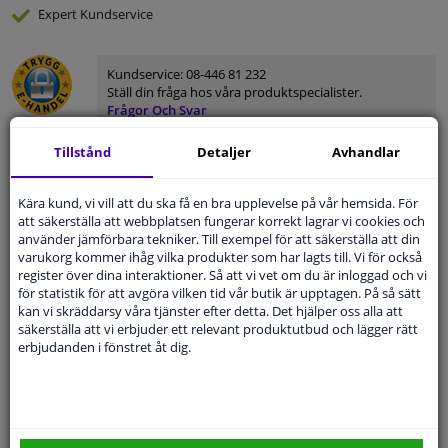
Expert
Kundservice
Kundservice:
08-446 81 232
Ställ din fråga hos våra produktspecialister.
Frågor Och Svar
Tillstånd
Detaljer
Avhandlar
Kära kund, vi vill att du ska få en bra upplevelse på vår hemsida. För
Modellmatchande garanti, Hitta rätt bildelar.
att säkerställa att webbplatsen fungerar korrekt lagrar vi cookies och
använder jämförbara tekniker. Till exempel för att säkerställa att din
Fyll i ditt registreringsnummer
eller
Välj din bil
.
varukorg kommer ihåg vilka produkter som har lagts till. Vi för också
register över dina interaktioner. Så att vi vet om du är inloggad och vi
SÖK
för statistik för att avgöra vilken tid vår butik är upptagen. På så sätt
kan vi skräddarsy våra tjänster efter detta. Det hjälper oss alla att
säkerställa att vi erbjuder ett relevant produktutbud och lägger rätt
erbjudanden i fönstret åt dig.
Specifikationer
Position
Höger passagerarsida