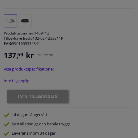
Fönster & Tillbehör
Interiör & bilklädsel
Produktnummer:
1469112
Tillverkare kod:
6102-02-1232311P
EAN:
5901655332841
Bilvård & Tillbehör
137,
kr
59
Inkl moms
Verkstad & Verktyg
Visa produktspecifikationer
Husbil, motorcykel, cykel & båt
Inte tillgänglig
Sensorer & Elsystem
INTE TILLGÄNGLIG
14 dagars
ångerrätt
Beställ
smidigt och betala tryggt
Leverans inom 34 dagar