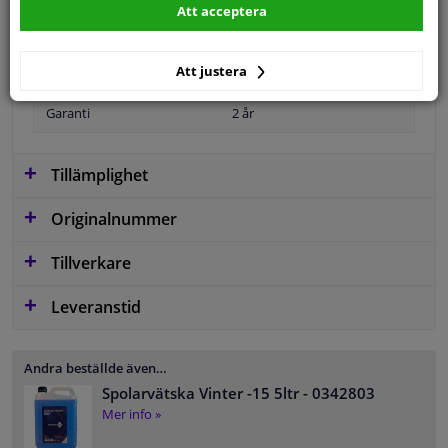
Att acceptera
Ytter-/Innerspegel
Uppvärmt
Att justera
Bulb-formad
Garanti
2 år
Tillämplighet
Originalnummer
Tillverkare
Leveranstid
Andra beställde även…
Spolarvätska Vinter -15 5ltr
- 0342803
Mer info »