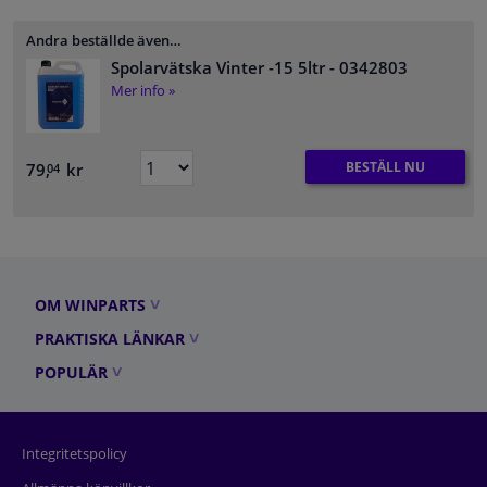
Andra beställde även…
Spolarvätska Vinter -15 5ltr
- 0342803
Mer info »
BESTÄLL NU
79,
kr
04
OM WINPARTS
PRAKTISKA LÄNKAR
POPULÄR
Integritetspolicy