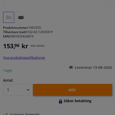
Fönster & Tillbehör
Interiör & bilklädsel
Produktnummer:
1467255
Tillverkare kod:
6102-02-1292931P
EAN:
5901655424874
Bilvård & Tillbehör
153,
kr
96
Inkl moms
Verkstad & Verktyg
Visa produktspecifikationer
Husbil, motorcykel, cykel & båt
Levereras 13-08-2026
I lager
Sensorer & Elsystem
Antal:
KÖP
Säker betalning
14 dagars
ångerrätt