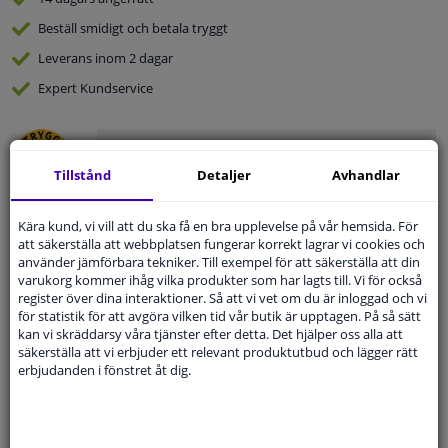
Beställ
smidigt och betala tryggt
Leverans inom 2 dagar
Expert
Kundservice
Kundservice:
Inte Tillgänglig Via Telefon
Ställ din fråga hos våra produktspecialister.
Tillstånd
Detaljer
Avhandlar
Frågor Och Svar
Kära kund, vi vill att du ska få en bra upplevelse på vår hemsida. För
att säkerställa att webbplatsen fungerar korrekt lagrar vi cookies och
använder jämförbara tekniker. Till exempel för att säkerställa att din
varukorg kommer ihåg vilka produkter som har lagts till. Vi för också
Modellmatchande garanti, Hitta rätt bildelar.
register över dina interaktioner. Så att vi vet om du är inloggad och vi
för statistik för att avgöra vilken tid vår butik är upptagen. På så sätt
Fyll i ditt registreringsnummer
eller
Välj din bil
.
kan vi skräddarsy våra tjänster efter detta. Det hjälper oss alla att
säkerställa att vi erbjuder ett relevant produktutbud och lägger rätt
SÖK
erbjudanden i fönstret åt dig.
Specifikationer