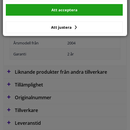
Att acceptera
Position
Höger passagerarsida
Att justera
Ytter-/Innerspegel
Bulb-formad
Årsmodell från
2004
Garanti
2 år
Liknande produkter från andra tillverkare
Tillämplighet
Originalnummer
Tillverkare
Leveranstid