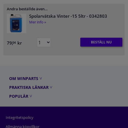
Andra beställde även…
Spolarvätska Vinter -15 5ltr
- 0342803
Mer info »
BESTÄLL NU
79,
kr
04
OM WINPARTS
PRAKTISKA LÄNKAR
POPULÄR
Integritetspolicy
Allmänna köpvillkor