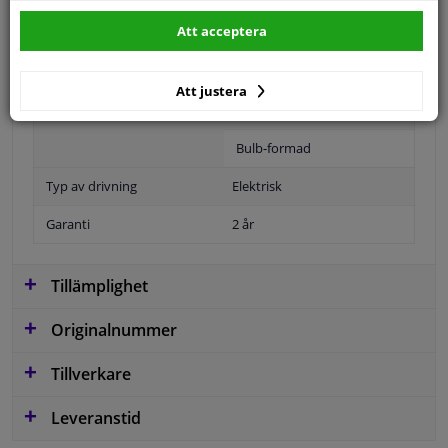
Att acceptera
Position
Höger passagerarsida
Att justera
Ytter-/Innerspegel
Uppvärmt
Bulb-formad
Typ av drivning
Elektrisk
Garanti
2 år
Tillämplighet
Originalnummer
Tillverkare
Leveranstid