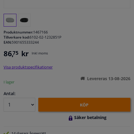
Fönster & Tillbehör
Interiör & bilklädsel
Produktnummer:
1467166
Tillverkare kod:
6102-02-1232851P
EAN:
5901655333244
Bilvård & Tillbehör
86,
kr
75
Inkl moms
Verkstad & Verktyg
Visa produktspecifikationer
Husbil, motorcykel, cykel & båt
Levereras 13-08-2026
I lager
Sensorer & Elsystem
Antal:
KÖP
Säker betalning
14 dagars
ångerrätt