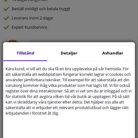
Beställ
smidigt och betala tryggt
Leverans inom 2 dagar
Expert
Kundservice
Kundservice:
Inte Tillgänglig Via Telefon
Ställ din fråga hos våra produktspecialister.
Tillstånd
Detaljer
Avhandlar
Frågor Och Svar
Kära kund, vi vill att du ska få en bra upplevelse på vår hemsida. För
att säkerställa att webbplatsen fungerar korrekt lagrar vi cookies och
använder jämförbara tekniker. Till exempel för att säkerställa att din
varukorg kommer ihåg vilka produkter som har lagts till. Vi för också
Modellmatchande garanti, Hitta rätt bildelar.
register över dina interaktioner. Så att vi vet om du är inloggad och vi
för statistik för att avgöra vilken tid vår butik är upptagen. På så sätt
Fyll i ditt registreringsnummer
eller
Välj din bil
.
kan vi skräddarsy våra tjänster efter detta. Det hjälper oss alla att
säkerställa att vi erbjuder ett relevant produktutbud och lägger rätt
SÖK
erbjudanden i fönstret åt dig.
Specifikationer