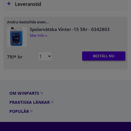
Leveranstid
Andra beställde även…
Spolarvätska Vinter -15 5ltr
- 0342803
Mer info »
BESTÄLL NU
79,
kr
04
OM WINPARTS
PRAKTISKA LÄNKAR
POPULÄR