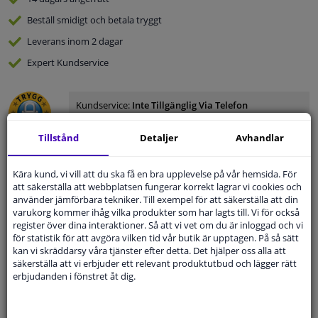
Beställ
smidigt och betala tryggt
Leverans inom 2 dagar
Expert
Kundservice
Kundservice:
Inte Tillgänglig Via Telefon
Ställ din fråga hos våra produktspecialister.
Frågor Och Svar
Tillstånd
Detaljer
Avhandlar
Kära kund, vi vill att du ska få en bra upplevelse på vår hemsida. För
att säkerställa att webbplatsen fungerar korrekt lagrar vi cookies och
använder jämförbara tekniker. Till exempel för att säkerställa att din
Modellmatchande garanti, Hitta rätt bildelar.
varukorg kommer ihåg vilka produkter som har lagts till. Vi för också
Fyll i ditt registreringsnummer
eller
Välj din bil
.
register över dina interaktioner. Så att vi vet om du är inloggad och vi
för statistik för att avgöra vilken tid vår butik är upptagen. På så sätt
kan vi skräddarsy våra tjänster efter detta. Det hjälper oss alla att
SÖK
säkerställa att vi erbjuder ett relevant produktutbud och lägger rätt
erbjudanden i fönstret åt dig.
Specifikationer