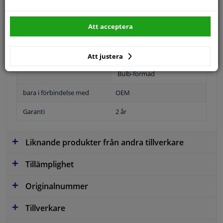
Att acceptera
Position
Höger passagerarsida
Ytter-/Innerspegel
Uppvärmt
Att justera
Bulb-formad
bara i förbindelse med
OEM
Garanti
2 år
Liknande produkter från andra tillverkare
Tillämplighet
Originalnummer
Tillverkare