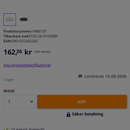
Fönster & Tillbehör
Interiör & bilklädsel
Produktnummer:
1466155
Tillverkare kod:
6102-26-010368P
EAN:
5901655342260
Bilvård & Tillbehör
162,
kr
26
Inkl moms
Verkstad & Verktyg
Visa produktspecifikationer
Husbil, motorcykel, cykel & båt
Levereras 13-08-2026
I lager
Sensorer & Elsystem
Antal:
KÖP
Säker betalning
14 dagars
ångerrätt