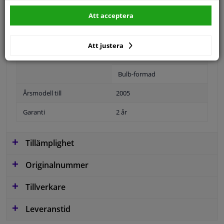
Att acceptera
Position
Höger passagerarsida
Att justera
Ytter-/Innerspegel
Uppvärmt
Bulb-formad
Årsmodell till
2005
Garanti
2 år
Tillämplighet
Originalnummer
Tillverkare
Leveranstid