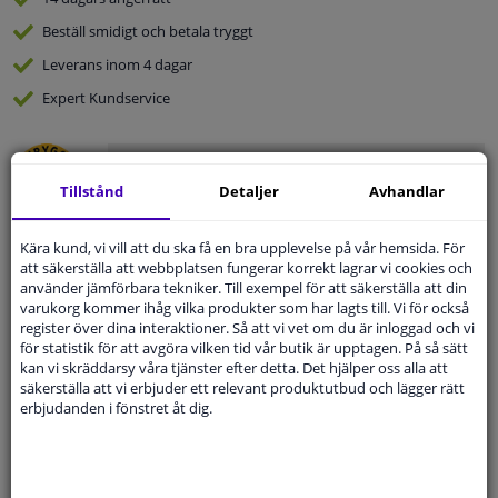
Beställ
smidigt och betala tryggt
Leverans inom 4 dagar
Expert
Kundservice
Kundservice:
Inte Tillgänglig Via Telefon
Ställ din fråga hos våra produktspecialister.
Tillstånd
Detaljer
Avhandlar
Frågor Och Svar
Kära kund, vi vill att du ska få en bra upplevelse på vår hemsida. För
att säkerställa att webbplatsen fungerar korrekt lagrar vi cookies och
använder jämförbara tekniker. Till exempel för att säkerställa att din
varukorg kommer ihåg vilka produkter som har lagts till. Vi för också
Modellmatchande garanti, Hitta rätt bildelar.
register över dina interaktioner. Så att vi vet om du är inloggad och vi
för statistik för att avgöra vilken tid vår butik är upptagen. På så sätt
Fyll i ditt registreringsnummer
eller
Välj din bil
.
kan vi skräddarsy våra tjänster efter detta. Det hjälper oss alla att
säkerställa att vi erbjuder ett relevant produktutbud och lägger rätt
SÖK
erbjudanden i fönstret åt dig.
Specifikationer