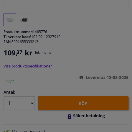
Fönster & Tillbehör
Interiör & bilklädsel
Produktnummer:
1465776
Tillverkare kod:
6102-02-1232791P
EAN:
5901655333213
Bilvård & Tillbehör
109,
kr
37
Inkl moms
Verkstad & Verktyg
Visa produktspecifikationer
Husbil, motorcykel, cykel & båt
Levereras 12-08-2026
I lager
Sensorer & Elsystem
Antal:
KÖP
Säker betalning
14 dagars
ångerrätt