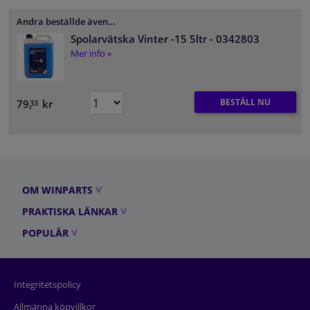
Andra beställde även…
Spolarvätska Vinter -15 5ltr
- 0342803
Mer info »
BESTÄLL NU
79,
kr
33
OM WINPARTS
PRAKTISKA LÄNKAR
POPULÄR
Integritetspolicy
Allmänna köpvillkor