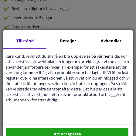
Beställ
smidigt och betala tryggt
Leverans inom 5 dagar
Expert
Kundservice
Tillstånd
Detaljer
Avhandlar
Kundservice:
Inte Tillgänglig Via Telefon
Ställ din fråga hos våra produktspecialister.
Frågor Och Svar
Kära kund, vi vill att du ska få en bra upplevelse på vår hemsida. För
att säkerställa att webbplatsen fungerar korrekt lagrar vi cookies och
använder jämförbara tekniker. Till exempel för att säkerställa att din
varukorg kommer ihåg vilka produkter som har lagts till. Vi för också
register över dina interaktioner. Så att vi vet om du är inloggad och vi
för statistik för att avgöra vilken tid vår butik är upptagen. På så sätt
Modellmatchande garanti, Hitta rätt bildelar.
kan vi skräddarsy våra tjänster efter detta. Det hjälper oss alla att
säkerställa att vi erbjuder ett relevant produktutbud och lägger rätt
Fyll i ditt registreringsnummer
eller
Välj din bil
.
erbjudanden i fönstret åt dig.
SÖK
Specifikationer
Att acceptera