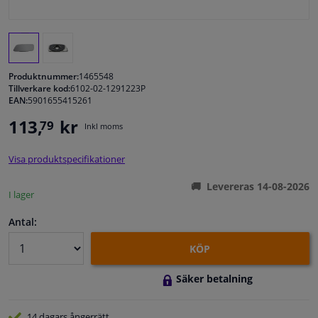
Fönster & Tillbehör
Interiör & bilklädsel
Produktnummer:
1465548
Tillverkare kod:
6102-02-1291223P
EAN:
5901655415261
Bilvård & Tillbehör
113,
kr
79
Inkl moms
Verkstad & Verktyg
Visa produktspecifikationer
Husbil, motorcykel, cykel & båt
Levereras 14-08-2026
I lager
Sensorer & Elsystem
Antal:
KÖP
Säker betalning
14 dagars
ångerrätt