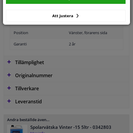
Att justera
Utförande
Bulb-formad
Position
Vänster, förarens sida
Garanti
2 år
Tillämplighet
Originalnummer
Tillverkare
Leveranstid
Andra beställde även…
Spolarvätska Vinter -15 5ltr
- 0342803