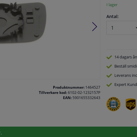
I lager
Antal:
14 dagars
ån
Beställ
smidi
Leverans in
Expert
Kund
Produktnummer:
1464527
Tillverkare kod:
6102-02-1232157P
EAN:
5901655332643
.