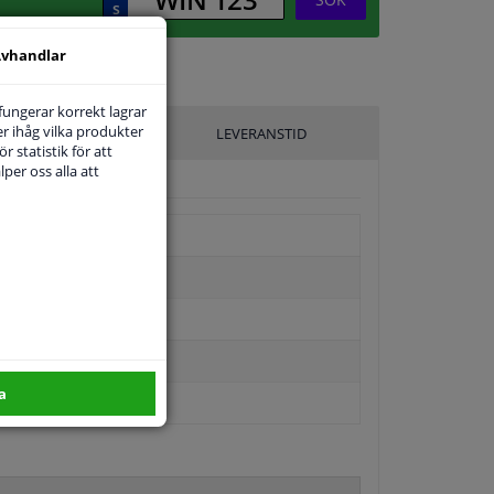
vhandlar
 fungerar korrekt lagrar
r ihåg vilka produkter
ILLVERKARE
LEVERANSTID
r statistik för att
per oss alla att
a