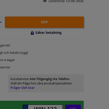
Levereras 13-08-2026
KÖP
Säker betalning
gerrätt
gt och betala tryggt
om 4 dagar
service
Kundservice:
Inte Tillgänglig Via Telefon
Ställ din fråga hos våra produktspecialister.
Frågor Och Svar
SÖK