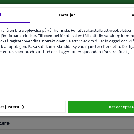
d
Detaljer
A
u ska få en bra upplevelse på vår hemsida. För att säkerställa att webbplatsen
jämförbara tekniker. Till exempel för att säkerställa att din varukorg komme
MPLIGHET
ORIGINALNUMMER
T
 också register över dina interaktioner. Så att vi vet om du är inloggad och vi fö
ik är upptagen. På så sätt kan vi skräddarsy våra tjänster efter detta. Det hjäl
der ett relevant produktutbud och lägger rätt erbjudanden i fönstret åt dig.
Höger passagerarsida
Uppvärmt
Bulb-formad
2 år
tt justera
Att accepter
06.2006
kare