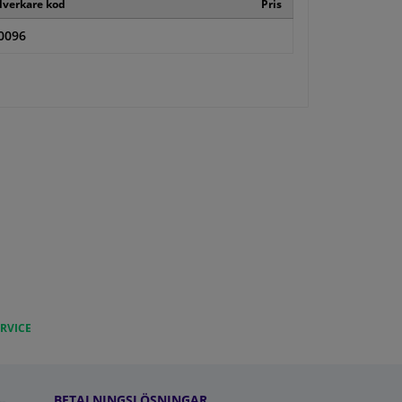
llverkare kod
Pris
0096
RVICE
BETALNINGSLÖSNINGAR