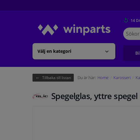
14 D
Sök
på
Winpart
Välj en kategori
Bi
Du är här:
Home
Karosseri
Ka
Tillbaka till listan
Spegelglas, yttre spegel