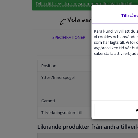
Fyll i ditt registreringsnummer
eller
Välj din bil
.
Tillstån
Kära kund, vi vill att d
vi cookies och använder 
SPECIFIKATIONER
TILLÄ
som har lagts till. Vi för
avgöra vilken tid vår but
säkerställa att vi erbju
Position
Ytter-/Innerspegel
Garanti
A
Tillverkningsdatum till
Liknande produkter från andra tillver