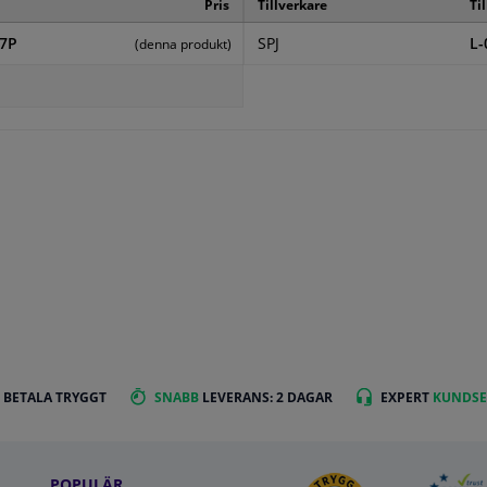
Pris
Tillverkare
Ti
57P
SPJ
L-
(denna produkt)
 BETALA TRYGGT
SNABB
LEVERANS: 2 DAGAR
EXPERT
KUNDSE
POPULÄR