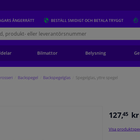
AGARS
ÅNGERRÄTT
BESTÄLL
SMIDIGT OCH BETALA TRYGGT
s.se
ldelar
Bilmattor
Belysning
Ge
rosseri
Backspegel
Backspegelglas
Spegelglas, yttre spegel
127,
kr
45
Visa produktspec