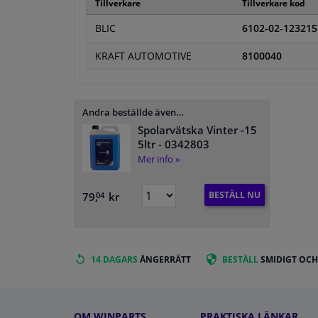
Tillverkare
Tillverkare kod
BLIC
6102-02-12321
KRAFT AUTOMOTIVE
8100040
Andra beställde även…
Spolarvätska Vinter -15
5ltr
- 0342803
Mer info »
BESTÄLL NU
79,
kr
04
14 DAGARS
ÅNGERRÄTT
BESTÄLL
SMIDIGT OCH
OM WINPARTS
PRAKTISKA LÄNKAR