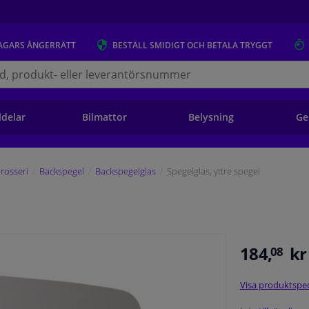
AGARS
ÅNGERRÄTT
BESTÄLL
SMIDIGT OCH BETALA TRYGGT
s.se
ldelar
Bilmattor
Belysning
Ge
rosseri
Backspegel
Backspegelglas
Spegelglas, yttre spegel
184,
kr
08
Visa produktspec