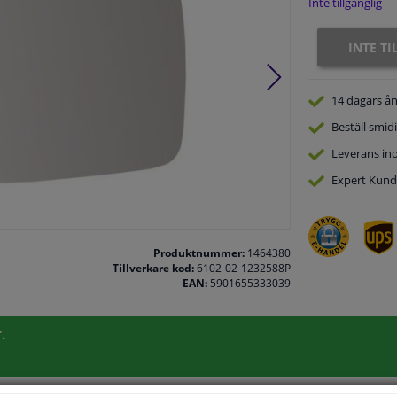
Inte tillgänglig
INTE T
14 dagars
ån
Beställ
smidi
Leverans in
Expert
Kund
Produktnummer:
1464380
Tillverkare kod:
6102-02-1232588P
EAN:
5901655333039
.