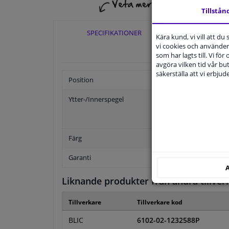
Tillstån
SPECIFIKATIONER
TILLÄ
Kära kund, vi vill att d
vi cookies och använder 
som har lagts till. Vi för
avgöra vilken tid vår but
säkerställa att vi erbju
Position
Ytter-/Innerspegel
Färg
Garanti
A
Liknande produkter från andra tillver
Tillverkare
Tillverkare kod
BLIC
6102-02-1232588P