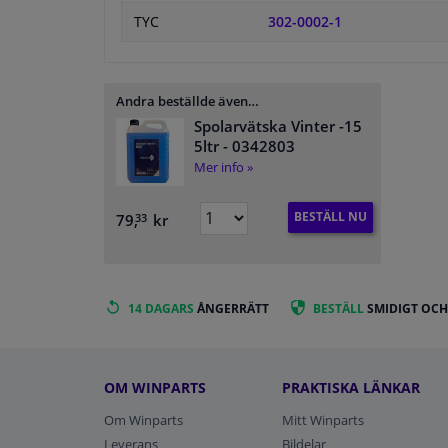
TYC
302-0002-1
Andra beställde även…
Spolarvätska Vinter -15
5ltr
- 0342803
Mer info »
BESTÄLL NU
79,
kr
33
14 DAGARS
ÅNGERRÄTT
BESTÄLL
SMIDIGT OCH
OM WINPARTS
PRAKTISKA LÄNKAR
Om Winparts
Mitt Winparts
Leverans
Bildelar