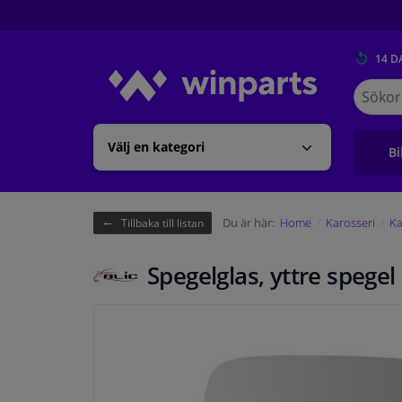
14 D
Sök
på
Winpart
Välj en kategori
Bi
Du är här:
Home
Karosseri
Ka
Tillbaka till listan
Spegelglas, yttre spegel