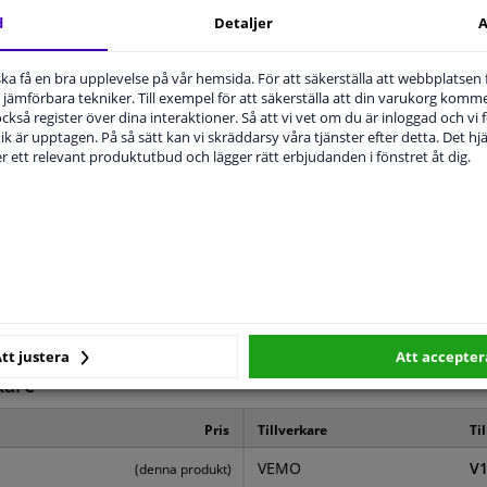
d
Detaljer
A
MPLIGHET
ORIGINALNUMMER
T
u ska få en bra upplevelse på vår hemsida. För att säkerställa att webbplatsen
jämförbara tekniker. Till exempel för att säkerställa att din varukorg komme
 också register över dina interaktioner. Så att vi vet om du är inloggad och vi fö
ik är upptagen. På så sätt kan vi skräddarsy våra tjänster efter detta. Det hjäl
der ett relevant produktutbud och lägger rätt erbjudanden i fönstret åt dig.
Vänster, förarens sida
Blåtonad
Platt
Blå
2 år
tt justera
Att accepter
kare
Pris
Tillverkare
Ti
VEMO
V1
(denna produkt)