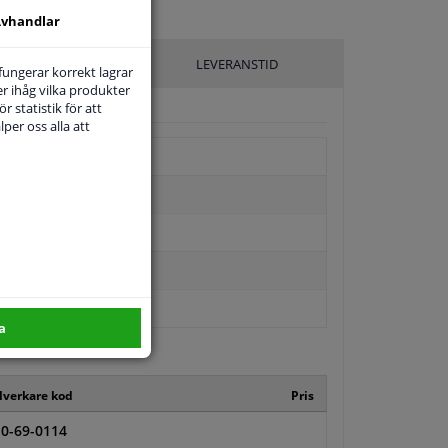
vhandlar
ILLVERKARE
LEVERANSTID
 fungerar korrekt lagrar
r ihåg vilka produkter
r statistik för att
per oss alla att
a
llverkare kod
Pris
0-69-0114