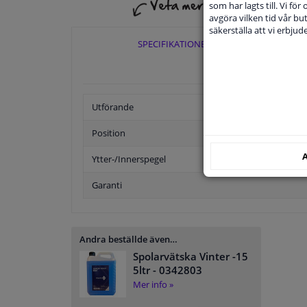
som har lagts till. Vi för
avgöra vilken tid vår but
säkerställa att vi erbju
SPECIFIKATIONER
Utförande
Position
A
Ytter-/Innerspegel
Garanti
Andra beställde även…
Spolarvätska Vinter -15
5ltr
- 0342803
Mer info »