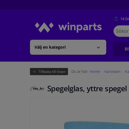
14 D
Sök
på
Winpart
Välj en kategori
Bi
Du är här:
Home
Karosseri
Ka
Tillbaka till listan
Spegelglas, yttre spegel