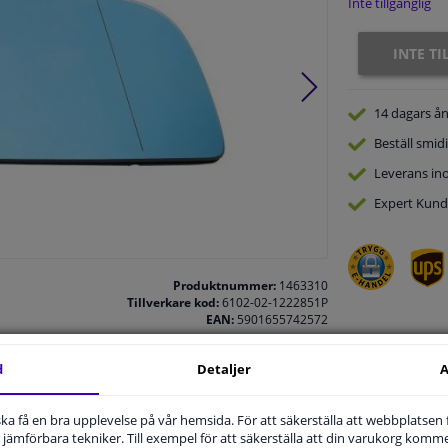
Inte tillgänglig
INTE T
14 dagars
ån
Beställ
smidi
Leverans in
Expert
Kund
Produktnummer:
1463310
Tillverkare kod:
6102-02-1222851P
EAN:
5901655742572
d
Detaljer
A
.
u ska få en bra upplevelse på vår hemsida. För att säkerställa att webbplatsen
jämförbara tekniker. Till exempel för att säkerställa att din varukorg komme