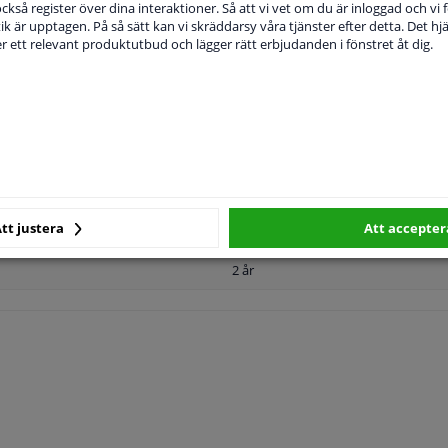
 också register över dina interaktioner. Så att vi vet om du är inloggad och vi fö
ik är upptagen. På så sätt kan vi skräddarsy våra tjänster efter detta. Det hjäl
der ett relevant produktutbud och lägger rätt erbjudanden i fönstret åt dig.
TILLÄMPLIGHET
TILLVERKARE
Platt
Höger passagerarsida
tt justera
Att accepter
Uppvärmbar
2 år