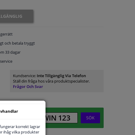
ILLGÄNGLIG
gerrätt
gt och betala tryggt
om 33 dagar
service
Kundservice:
Inte Tillgänglig Via Telefon
Ställ din fråga hos våra produktspecialister.
Frågor Och Svar
vhandlar
SÖK
 fungerar korrekt lagrar
r ihåg vilka produkter