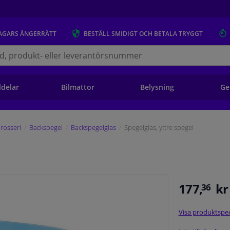
AGARS
ÅNGERRÄTT
BESTÄLL
SMIDIGT OCH BETALA TRYGGT
s.se
ldelar
Bilmattor
Belysning
Ge
rosseri
Backspegel
Backspegelglas
Spegelglas, yttre spegel
177,
kr
36
Visa produktspec