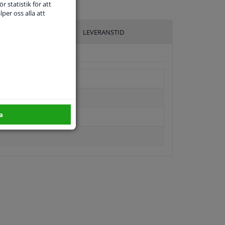
r statistik för att
per oss alla att
LEVERANSTID
a