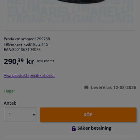
Fönster & Tillbehör
Interiör & bilklädsel
Produktnummer:
1299768
Tillverkare kod:
195.2.115
Bilvård & Tillbehör
EAN:
8001063194073
290,
kr
39
Inkl moms
Verkstad & Verktyg
Visa produktspecifikationer
Husbil, motorcykel, cykel & båt
Levereras 12-08-2026
I lager
Sensorer & Elsystem
Antal:
KÖP
Säker betalning