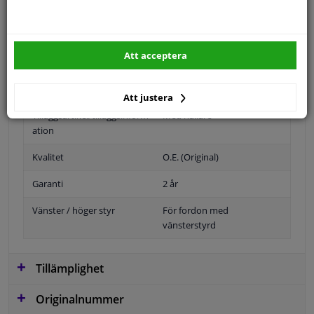
Att acceptera
Position
Höger passagerarsida
Ytter-/Innerspegel
Bulb-formad
Att justera
Tilläggsartikel/tilläggsinform
Med hållare
ation
Kvalitet
O.E. (Original)
Garanti
2 år
Vänster / höger styr
För fordon med
vänsterstyrd
Tillämplighet
Originalnummer