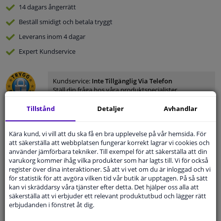
14 dagars
ångerrätt
Beställ
smidigt och betala tryggt
Leverans inom 4 dagar
Expert
Kundservice
Kundservice:
Inte Tillgänglig Via Telefon
Ställ din fråga hos våra produktspecialister.
Frågor Och Svar
Tillstånd
Detaljer
Avhandlar
Kära kund, vi vill att du ska få en bra upplevelse på vår hemsida. För
att säkerställa att webbplatsen fungerar korrekt lagrar vi cookies och
Modellmatchande garanti, Hitta rätt bildelar.
använder jämförbara tekniker. Till exempel för att säkerställa att din
varukorg kommer ihåg vilka produkter som har lagts till. Vi för också
Fyll i ditt registreringsnummer
eller
Välj din bil
.
register över dina interaktioner. Så att vi vet om du är inloggad och vi
för statistik för att avgöra vilken tid vår butik är upptagen. På så sätt
SÖK
kan vi skräddarsy våra tjänster efter detta. Det hjälper oss alla att
säkerställa att vi erbjuder ett relevant produktutbud och lägger rätt
erbjudanden i fönstret åt dig.
Specifikationer