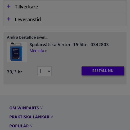
Tillverkare
Leveranstid
Andra beställde även…
Spolarvätska Vinter -15 5ltr
- 0342803
Mer info »
BESTÄLL NU
79,
kr
33
OM WINPARTS
PRAKTISKA LÄNKAR
POPULÄR