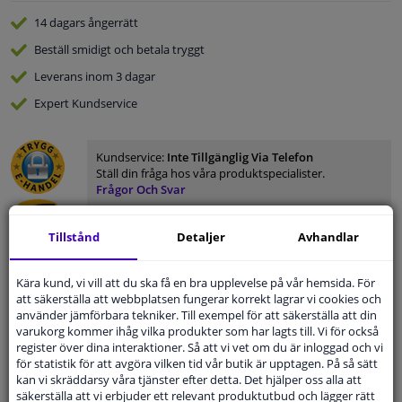
14 dagars
ångerrätt
Beställ
smidigt och betala tryggt
Leverans inom 3 dagar
Expert
Kundservice
Kundservice:
Inte Tillgänglig Via Telefon
Ställ din fråga hos våra produktspecialister.
Frågor Och Svar
Tillstånd
Detaljer
Avhandlar
Kära kund, vi vill att du ska få en bra upplevelse på vår hemsida. För
Modellmatchande garanti, Hitta rätt bildelar.
att säkerställa att webbplatsen fungerar korrekt lagrar vi cookies och
Fyll i ditt registreringsnummer
eller
Välj din bil
.
använder jämförbara tekniker. Till exempel för att säkerställa att din
varukorg kommer ihåg vilka produkter som har lagts till. Vi för också
SÖK
register över dina interaktioner. Så att vi vet om du är inloggad och vi
för statistik för att avgöra vilken tid vår butik är upptagen. På så sätt
kan vi skräddarsy våra tjänster efter detta. Det hjälper oss alla att
säkerställa att vi erbjuder ett relevant produktutbud och lägger rätt