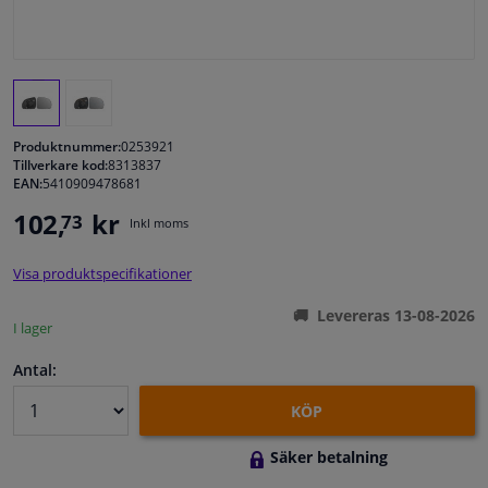
Fönster & Tillbehör
Interiör & bilklädsel
Produktnummer:
0253921
Bilvård & Tillbehör
Tillverkare kod:
8313837
EAN:
5410909478681
102,
kr
73
Verkstad & Verktyg
Inkl moms
Visa produktspecifikationer
Husbil, motorcykel, cykel & båt
Levereras 13-08-2026
I lager
Sensorer & Elsystem
Antal:
KÖP
Säker betalning