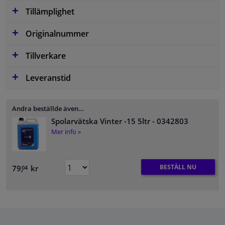
Tillämplighet
Originalnummer
Tillverkare
Leveranstid
Andra beställde även…
Spolarvätska Vinter -15 5ltr
- 0342803
Mer info »
BESTÄLL NU
79,
kr
04