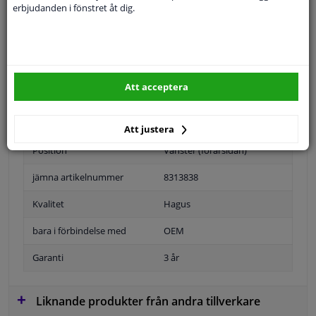
Specifikationer
erbjudanden i fönstret åt dig.
Position
Vänster, förarens sida
Att acceptera
Ytter-/Innerspegel
Bulb-formad
Uppvärmbar
Att justera
Position
Vänster (förarsidan)
jämna artikelnummer
8313838
Kvalitet
Hagus
bara i förbindelse med
OEM
Garanti
3 år
Liknande produkter från andra tillverkare