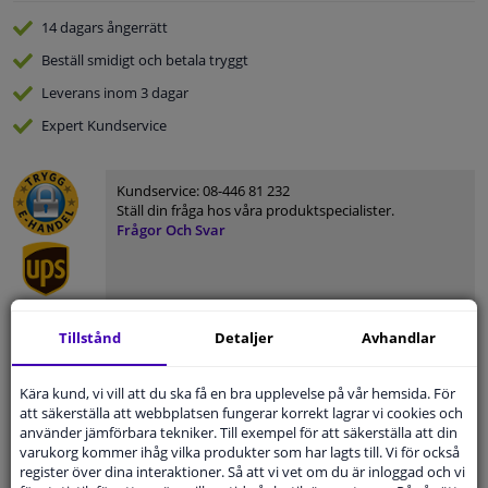
14 dagars
ångerrätt
Beställ
smidigt och betala tryggt
Leverans inom 3 dagar
Expert
Kundservice
Kundservice:
08-446 81 232
Ställ din fråga hos våra produktspecialister.
Frågor Och Svar
Tillstånd
Detaljer
Avhandlar
Modellmatchande garanti, Hitta rätt bildelar.
Fyll i ditt registreringsnummer
eller
Välj din bil
.
Kära kund, vi vill att du ska få en bra upplevelse på vår hemsida. För
att säkerställa att webbplatsen fungerar korrekt lagrar vi cookies och
SÖK
använder jämförbara tekniker. Till exempel för att säkerställa att din
varukorg kommer ihåg vilka produkter som har lagts till. Vi för också
register över dina interaktioner. Så att vi vet om du är inloggad och vi