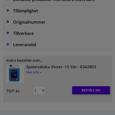
Tillämplighet
Originalnummer
Tillverkare
Leveranstid
Andra beställde även…
Spolarvätska Vinter -15 5ltr
- 0342803
Mer info »
BESTÄLL NU
79,
kr
33