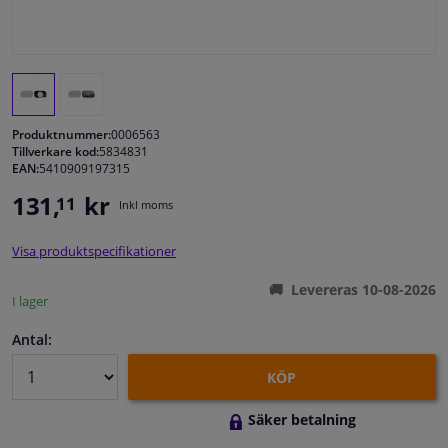
Fönster & Tillbehör
Interiör & bilklädsel
Produktnummer:
0006563
Bilvård & Tillbehör
Tillverkare kod:
5834831
EAN:
5410909197315
131,
kr
11
Verkstad & Verktyg
Inkl moms
Visa produktspecifikationer
Husbil, motorcykel, cykel & båt
Levereras 10-08-2026
I lager
Sensorer & Elsystem
Antal:
KÖP
Säker betalning