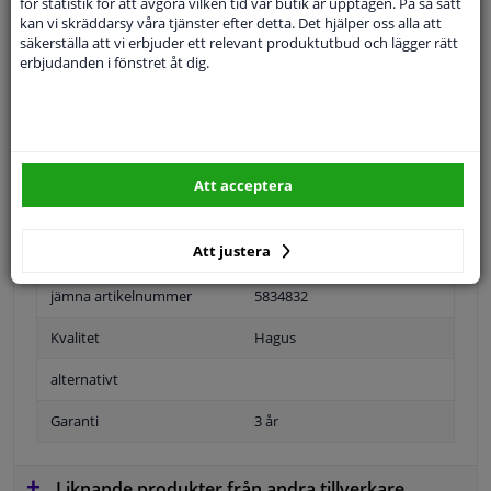
för statistik för att avgöra vilken tid vår butik är upptagen. På så sätt
Specifikationer
kan vi skräddarsy våra tjänster efter detta. Det hjälper oss alla att
säkerställa att vi erbjuder ett relevant produktutbud och lägger rätt
erbjudanden i fönstret åt dig.
applikations: länkar:
Position
Vänster, förarens sida
Ytter-/Innerspegel
Ouppvärmd
Att acceptera
Uppvärmbar
Att justera
Bulb-formad
jämna artikelnummer
5834832
Kvalitet
Hagus
alternativt
Garanti
3 år
Liknande produkter från andra tillverkare