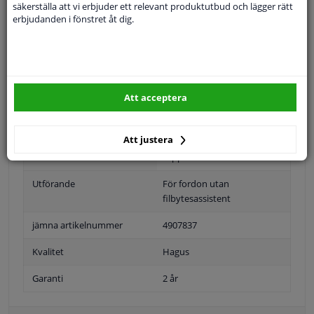
säkerställa att vi erbjuder ett relevant produktutbud och lägger rätt
erbjudanden i fönstret åt dig.
Specifikationer
Att acceptera
Position
Höger passagerarsida
Ytter-/Innerspegel
Bulb-formad
Att justera
Uppvärmbar
Utförande
För fordon utan
filbytesassistent
jämna artikelnummer
4907837
Kvalitet
Hagus
Garanti
2 år