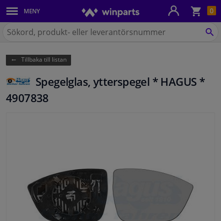
Kun
0
MENY
Karosseri
Sök
på
SÖ
Belysning
Winparts.se
Tillbaka till listan
Bromssystem
Spegelglas, ytterspegel * HAGUS *
Avgassystem
4907838
Chassidelar
Kylsystem & Värmesystem
Motordelar
Filter & Vätskor
Bagage & Transport