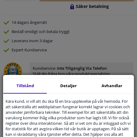
Säker betalning
14 dagars
ångerrätt
Beställ
smidigt och betala tryggt
Leverans inom 3 dagar
Expert
Kundservice
Kundservice:
Inte Tillgänglig Via Telefon
Ställ din fråga hos våra produktspecialister.
Frågor Och Svar
Tillstånd
Detaljer
Avhandlar
Kära kund, vi vill att du ska få en bra upplevelse på vår hemsida. För
att säkerställa att webbplatsen fungerar korrekt lagrar vi cookies och
Modellmatchande garanti, Hitta rätt bildelar.
använder jämförbara tekniker. Till exempel för att säkerställa att din
varukorg kommer ihåg vilka produkter som har lagts till. Vi för också
Fyll i ditt registreringsnummer
eller
Välj din bil
.
register över dina interaktioner. Så att vi vet om du är inloggad och vi
för statistik för att avgöra vilken tid vår butik är upptagen. På så sätt
SÖK
kan vi skräddarsy våra tjänster efter detta. Det hjälper oss alla att