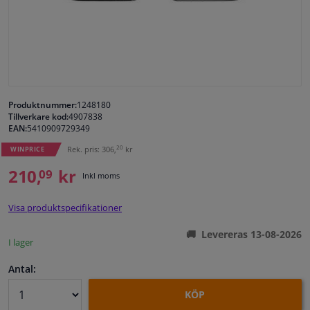
Fönster & Tillbehör
Interiör & bilklädsel
Bilvård & Tillbehör
Produktnummer:
1248180
Tillverkare kod:
4907838
EAN:
5410909729349
Verkstad & Verktyg
20
Rek. pris: 306,
kr
WINPRICE
210,
kr
09
Husbil, motorcykel, cykel & båt
Inkl moms
Visa produktspecifikationer
Sensorer & Elsystem
Levereras 13-08-2026
I lager
Antal:
KÖP