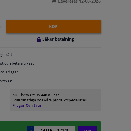
Levereras 12-08-2026
KÖP
Säker betalning
gerrätt
gt och betala tryggt
om 3 dagar
service
Kundservice:
08-446 81 232
Ställ din fråga hos våra produktspecialister.
Frågor Och Svar
SÖK