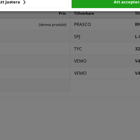
kare
tt justera
Att accepter
Pris
Tillverkare
Ti
PRASCO
R
(denna produkt)
SPJ
L-
TYC
32
VEMO
V4
VEMO
V4