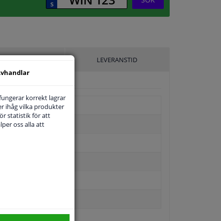
ILLVERKARE
LEVERANSTID
vhandlar
 fungerar korrekt lagrar
r ihåg vilka produkter
r statistik för att
per oss alla att