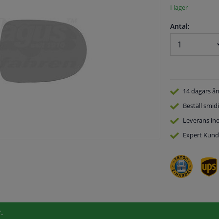
I lager
Antal:
14 dagars
ån
Beställ
smidi
Leverans in
Expert
Kund
.