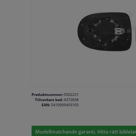
Produktnummer:
0502221
Tillverkare kod:
4372838
EAN:
5410909493103
Modellmatchande garanti, Hitta rätt bildelar