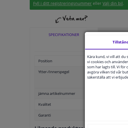
Fyll i ditt registreringsnummer
eller
Välj din bil
.
SPECIFIKATIONER
TILLÄ
Tillstån
Kära kund, vi vill att d
Position
vi cookies och använder 
som har lagts till. Vi för
Ytter-/Innerspegel
avgöra vilken tid vår but
säkerställa att vi erbju
jämna artikelnummer
Kvalitet
Garanti