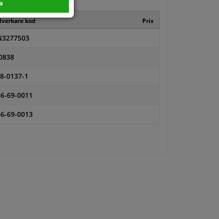
a
llverkare kod
Pris
N3277503
0838
8-0137-1
6-69-0011
6-69-0013