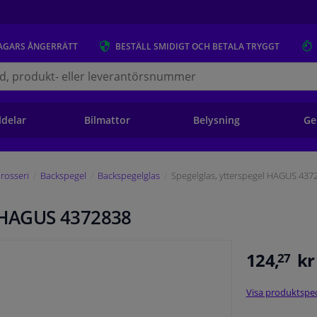
AGARS
ÅNGERRÄTT
BESTÄLL
SMIDIGT OCH BETALA TRYGGT
s.se
ldelar
Bilmattor
Belysning
Ge
rosseri
Backspegel
Backspegelglas
Spegelglas, ytterspegel HAGUS 437
l HAGUS 4372838
124,
kr
27
Visa produktspec