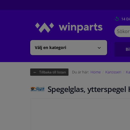
14 D
Sök
på
Winpart
Välj en kategori
Bi
Du är här:
Home
Karosseri
Ka
Tillbaka till listan
Spegelglas, ytterspege