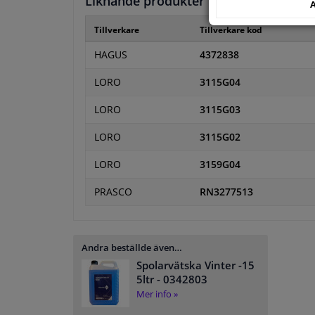
Liknande produkter från andra tillver
A
Tillverkare
Tillverkare kod
HAGUS
4372838
LORO
3115G04
LORO
3115G03
LORO
3115G02
LORO
3159G04
PRASCO
RN3277513
Andra beställde även…
Spolarvätska Vinter -15
5ltr
- 0342803
Mer info »