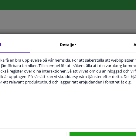
MPLIGHET
ORIGINALNUMMER
T
d
Detaljer
A
u ska få en bra upplevelse på vår hemsida. För att säkerställa att webbplatsen
Höger passagerarsida
jämförbara tekniker. Till exempel för att säkerställa att din varukorg komme
 också register över dina interaktioner. Så att vi vet om du är inloggad och vi fö
Bulb-formad
ik är upptagen. På så sätt kan vi skräddarsy våra tjänster efter detta. Det hjäl
der ett relevant produktutbud och lägger rätt erbjudanden i fönstret åt dig.
Uppvärmbar
4372837
Hagus
3 år