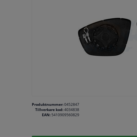
Produktnummer:
0452847
Tillverkare kod:
4034838
EAN:
5410909560829