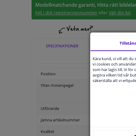
Modellmatchande garanti, Hitta rätt bildelar
Fyll i ditt registreringsnummer
eller
Välj din bil
.
Tillstån
SPECIFIKATIONER
TILLÄMPLIGHE
Kära kund, vi vill att d
vi cookies och använder 
som har lagts till. Vi för
Position
avgöra vilken tid vår but
säkerställa att vi erbju
Ytter-/Innerspegel
Utförande
jämna artikelnummer
Kvalitet