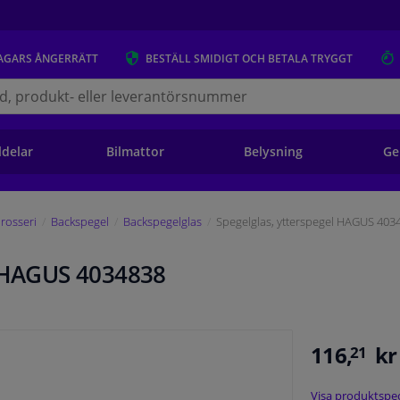
AGARS
ÅNGERRÄTT
BESTÄLL
SMIDIGT OCH BETALA TRYGGT
s.se
ldelar
Bilmattor
Belysning
Ge
rosseri
Backspegel
Backspegelglas
Spegelglas, ytterspegel HAGUS 403
l HAGUS 4034838
116,
kr
21
Visa produktspec