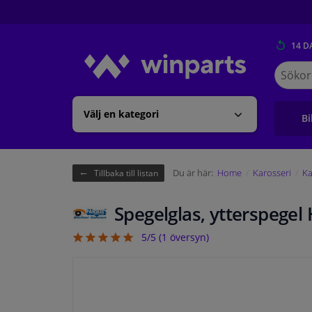
14 D
Sök
på
Winpart
Välj en kategori
Bi
Du är här:
Home
Karosseri
Ka
Tillbaka till listan
Spegelglas, ytterspege
5/5 (
1
översyn)
5