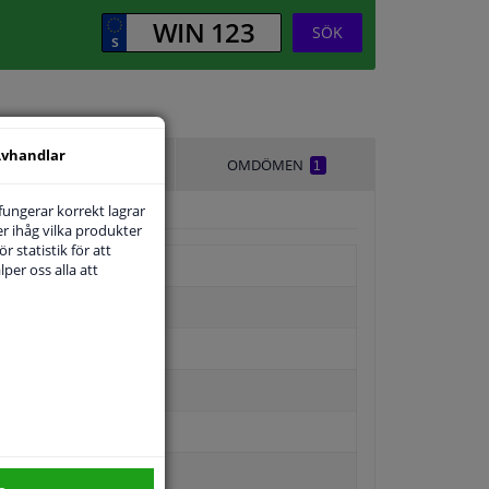
SÖK
vhandlar
LEVERANSTID
OMDÖMEN
1
 fungerar korrekt lagrar
r ihåg vilka produkter
r statistik för att
per oss alla att