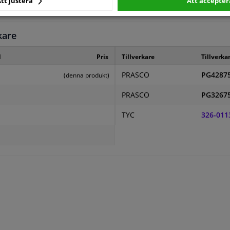
tt justera
Att accepter
3 år
kare
d
Pris
Tillverkare
Tillverka
PRASCO
PG4287
(denna produkt)
PRASCO
PG3267
TYC
326-011