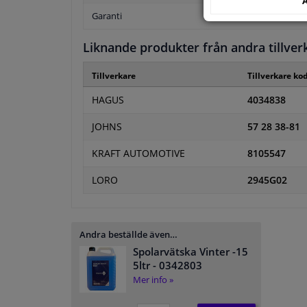
A
Garanti
Liknande produkter från andra tillver
Tillverkare
Tillverkare ko
HAGUS
4034838
JOHNS
57 28 38-81
KRAFT AUTOMOTIVE
8105547
LORO
2945G02
Andra beställde även…
Spolarvätska Vinter -15
5ltr
- 0342803
Mer info »