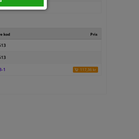
a
re kod
Pris
513
513
3-1
117,36 kr