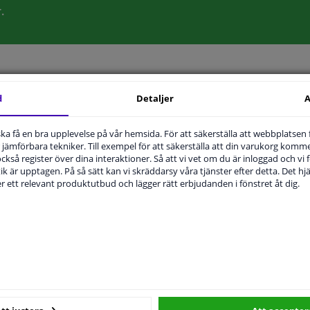
.
d
Detaljer
A
T
ORIGINALNUMMER
TILLVERKARE
u ska få en bra upplevelse på vår hemsida. För att säkerställa att webbplatsen
jämförbara tekniker. Till exempel för att säkerställa att din varukorg komme
 också register över dina interaktioner. Så att vi vet om du är inloggad och vi fö
Höger passagerarsida
ik är upptagen. På så sätt kan vi skräddarsy våra tjänster efter detta. Det hjäl
der ett relevant produktutbud och lägger rätt erbjudanden i fönstret åt dig.
Bulb-formad
Uppvärmbar
För fordon utan filbytesassistent
4034837
Hagus