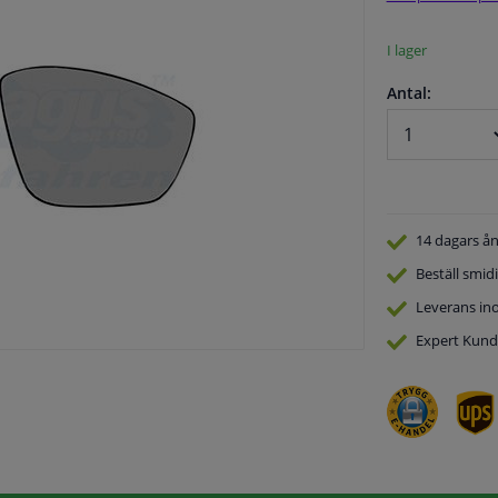
I lager
Antal:
14 dagars
ån
Beställ
smidi
Leverans in
Expert
Kund