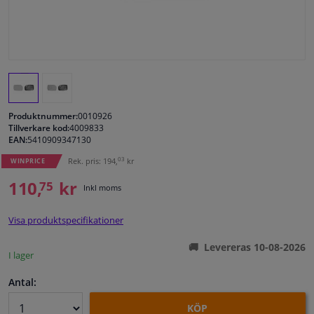
Fönster & Tillbehör
Interiör & bilklädsel
Bilvård & Tillbehör
Produktnummer:
0010926
Tillverkare kod:
4009833
EAN:
5410909347130
Verkstad & Verktyg
03
Rek. pris: 194,
kr
WINPRICE
Husbil, motorcykel, cykel & båt
110,
kr
75
Inkl moms
Sensorer & Elsystem
Visa produktspecifikationer
Levereras 10-08-2026
I lager
Antal:
KÖP