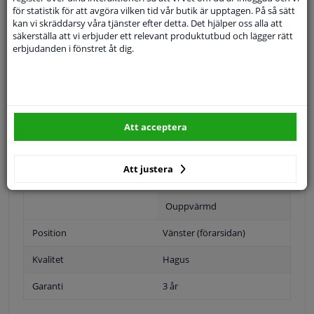
SÖK
för statistik för att avgöra vilken tid vår butik är upptagen. På så sätt
kan vi skräddarsy våra tjänster efter detta. Det hjälper oss alla att
säkerställa att vi erbjuder ett relevant produktutbud och lägger rätt
erbjudanden i fönstret åt dig.
Specifikationer
Tillämplighet: vänster
Utförande
Bulb-formad
Att acceptera
Position
Vänster, förarens sida
Att justera
Ytter-/Innerspegel
Bulb-formad
Ouppvärmd
Position
Vänster (förarsidan)
Kvalitet
Hagus
Garanti
3 år