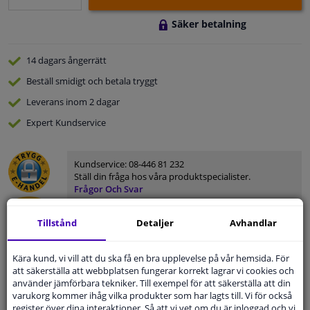
Säker betalning
14 dagars
ångerrätt
Beställ
smidigt och betala tryggt
Leverans inom 2 dagar
Expert
Kundservice
Kundservice:
08-446 81 232
Ställ din fråga hos våra produktspecialister.
Frågor Och Svar
Tillstånd
Detaljer
Avhandlar
Kära kund, vi vill att du ska få en bra upplevelse på vår hemsida. För
Modellmatchande garanti, Hitta rätt bildelar.
att säkerställa att webbplatsen fungerar korrekt lagrar vi cookies och
Fyll i ditt registreringsnummer
eller
Välj din bil
.
använder jämförbara tekniker. Till exempel för att säkerställa att din
varukorg kommer ihåg vilka produkter som har lagts till. Vi för också
register över dina interaktioner. Så att vi vet om du är inloggad och vi