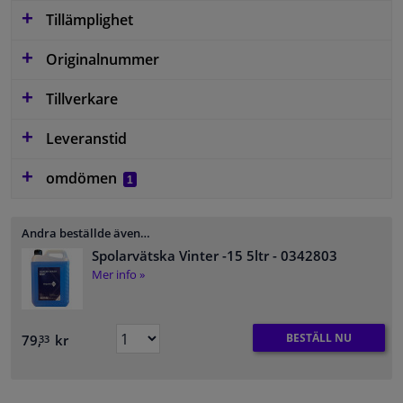
Tillämplighet
Originalnummer
Tillverkare
Leveranstid
omdömen
1
Andra beställde även…
Spolarvätska Vinter -15 5ltr
- 0342803
Mer info »
BESTÄLL NU
79,
kr
33