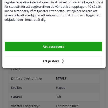
register över dina interaktioner. Så att vi vet om du är inloggad och vi
för statistik för att avgöra vilken tid vår butik är upptagen. På så sätt
Specifikationer
kan vi skräddarsy våra tjänster efter detta. Det hjälper oss alla att
säkerställa att vi erbjuder ett relevant produktutbud och lägger rätt
erbjudanden i fönstret åt dig.
ansökan: höger
Position
Höger passagerarsida
Ytter-/Innerspegel
Bulb-formad
Att acceptera
Ouppvärmd
Att justera
Kompletteringsartikel/tillägg
Utam klämmhållare
sinfo 2
jämna artikelnummer
3776831
Kvalitet
Hagus
Garanti
3 år
Vänster / höger styr
För fordon med