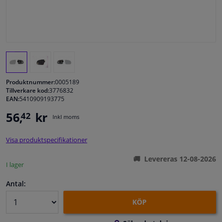
Fönster & Tillbehör
Interiör & bilklädsel
Bilvård & Tillbehör
Produktnummer:
0005189
Tillverkare kod:
3776832
EAN:
5410909193775
Verkstad & Verktyg
56,
kr
42
Inkl moms
Husbil, motorcykel, cykel & båt
Visa produktspecifikationer
Sensorer & Elsystem
Levereras 12-08-2026
I lager
Antal:
KÖP