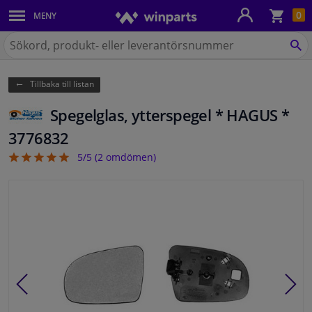
Kun
0
MENY
Karosseri
Sök
på
SÖ
Belysning
Winparts.se
Tillbaka till listan
Bromssystem
Spegelglas, ytterspegel * HAGUS *
Avgassystem
3776832
5/5 (
2
omdömen)
5
Chassidelar
Kylsystem & Värmesystem
Motordelar
Filter & Vätskor
Bagage & Transport