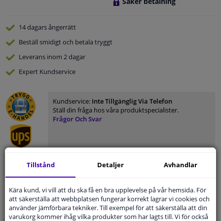
Säker betalning
14 dagars
ångerrätt
Beställ
smidigt och betala tryggt
Leverans inom 2 dagar
Expert
Kundservice
Kundservice:
Inte Tillgänglig Via Telefon
Ställ din fråga hos våra produktspecialister.
Frågor Och Svar
Tillstånd
Detaljer
Avhandlar
Modellmatchande garanti, Hitta rätt bildelar.
Fyll i ditt registreringsnummer
eller
Välj din bil
.
Kära kund, vi vill att du ska få en bra upplevelse på vår hemsida. För
att säkerställa att webbplatsen fungerar korrekt lagrar vi cookies och
SÖK
använder jämförbara tekniker. Till exempel för att säkerställa att din
varukorg kommer ihåg vilka produkter som har lagts till. Vi för också