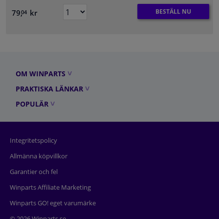
BESTÄLL NU
79,
kr
04
OM WINPARTS
PRAKTISKA LÄNKAR
POPULÄR
Integritetspolicy
Allmänna köpvillkor
Garantier och fel
Winparts Affiliate Marketing
Winparts GO! eget varumärke
© 2026 Winparts.se