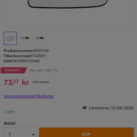
Fönster & Tillbehör
Interiör & bilklädsel
Bilvård & Tillbehör
Produktnummer:
0005746
Tillverkare kod:
3742835
EAN:
5410909193386
Verkstad & Verktyg
18
Rek. pris: 135,
kr
WINPRICE
Husbil, motorcykel, cykel & båt
73,
kr
27
Inkl moms
Sensorer & Elsystem
Visa produktspecifikationer
Levereras 12-08-2026
I lager
Antal:
KÖP