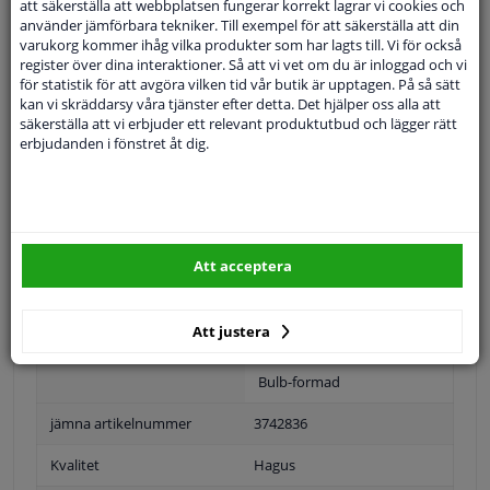
SÖK
att säkerställa att webbplatsen fungerar korrekt lagrar vi cookies och
använder jämförbara tekniker. Till exempel för att säkerställa att din
varukorg kommer ihåg vilka produkter som har lagts till. Vi för också
register över dina interaktioner. Så att vi vet om du är inloggad och vi
Specifikationer
för statistik för att avgöra vilken tid vår butik är upptagen. På så sätt
kan vi skräddarsy våra tjänster efter detta. Det hjälper oss alla att
säkerställa att vi erbjuder ett relevant produktutbud och lägger rätt
applikation: vänster (på förarens sida)
erbjudanden i fönstret åt dig.
enkel montering
med död vinkel (asfärisk)
upphettad
Att acceptera
Position
Vänster, förarens sida
Att justera
Ytter-/Innerspegel
Uppvärmbar
Bulb-formad
jämna artikelnummer
3742836
Kvalitet
Hagus