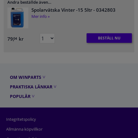
Andra beställde även…
Spolarvätska Vinter -15 5ltr
- 0342803
Mer info »
BESTÄLL NU
79,
kr
04
OM WINPARTS
PRAKTISKA LÄNKAR
POPULÄR
Integritetspolicy
Allmänna köpvillkor