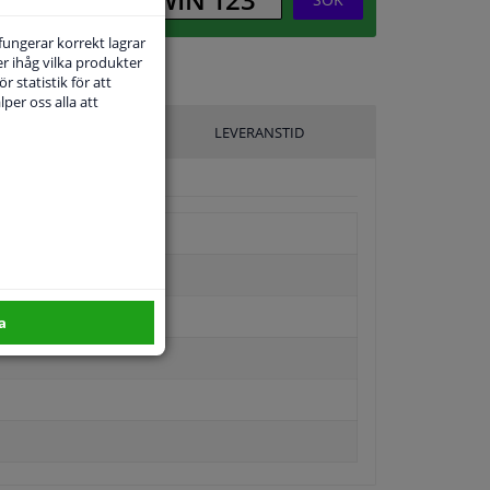
 fungerar korrekt lagrar
r ihåg vilka produkter
r statistik för att
per oss alla att
ILLVERKARE
LEVERANSTID
a