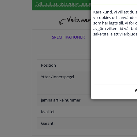
Fyll i ditt registreringsnummer
eller
Välj din bil
.
Kära kund, vi vill att d
vi cookies och använder 
som har lagts till. Vi för
avgöra vilken tid vår but
säkerställa att vi erbju
SPECIFIKATIONER
TILLÄ
Position
Ytter-/Innerspegel
A
jämna artikelnummer
Kvalitet
Garanti