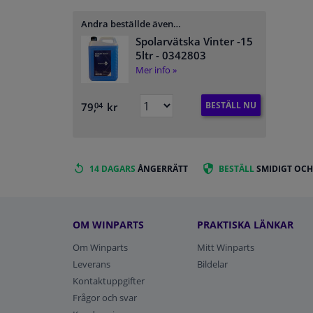
Andra beställde även…
Spolarvätska Vinter -15
5ltr
- 0342803
Mer info »
BESTÄLL NU
79,
kr
04
14 DAGARS
ÅNGERRÄTT
BESTÄLL
SMIDIGT OCH
OM WINPARTS
PRAKTISKA LÄNKAR
Om Winparts
Mitt Winparts
Leverans
Bildelar
Kontaktuppgifter
Frågor och svar