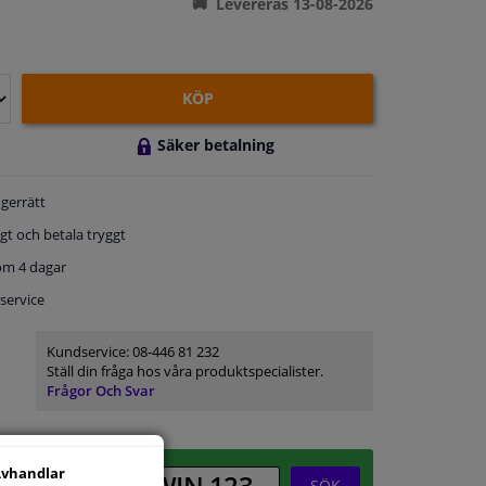
Levereras 13-08-2026
KÖP
Säker betalning
gerrätt
gt och betala tryggt
om 4 dagar
service
Kundservice:
08-446 81 232
Ställ din fråga hos våra produktspecialister.
Frågor Och Svar
vhandlar
SÖK