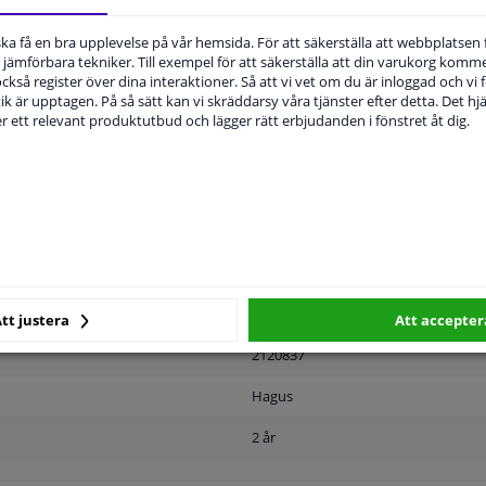
u ska få en bra upplevelse på vår hemsida. För att säkerställa att webbplatsen
jämförbara tekniker. Till exempel för att säkerställa att din varukorg komme
 också register över dina interaktioner. Så att vi vet om du är inloggad och vi fö
ik är upptagen. På så sätt kan vi skräddarsy våra tjänster efter detta. Det hjäl
der ett relevant produktutbud och lägger rätt erbjudanden i fönstret åt dig.
MPLIGHET
ORIGINALNUMMER
T
Höger passagerarsida
Bulb-formad
Uppvärmbar
tt justera
Att accepter
2120837
Hagus
2 år