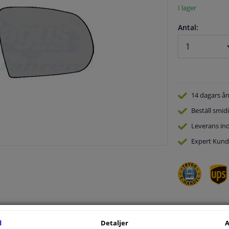
I lager
Antal:
14 dagars
ån
Beställ
smidi
Leverans in
Expert
Kund
.
d
Detaljer
A