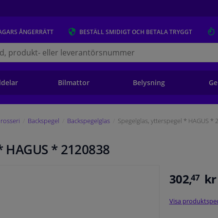
AGARS
ÅNGERRÄTT
BESTÄLL
SMIDIGT OCH BETALA TRYGGT
s.se
ldelar
Bilmattor
Belysning
Ge
rosseri
Backspegel
Backspegelglas
Spegelglas, ytterspegel * HAGUS *
l * HAGUS * 2120838
302,
kr
47
Visa produktspec