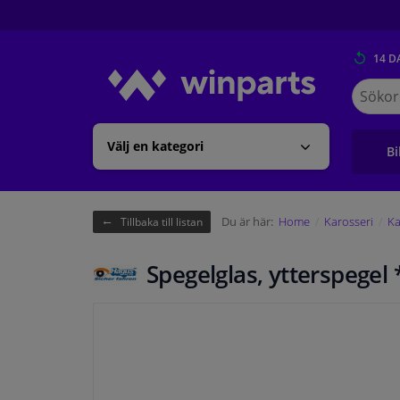
14 D
Sök
på
Winpart
Välj en kategori
Bi
Du är här:
Home
Karosseri
Ka
Tillbaka till listan
Spegelglas, ytterspege