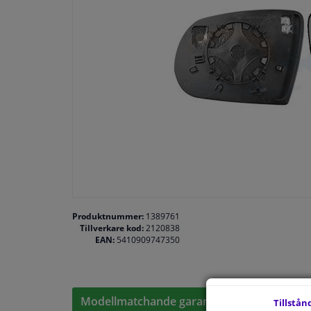
Produktnummer:
1389761
Tillverkare kod:
2120838
EAN:
5410909747350
Modellmatchande garanti, Hitta rätt bildelar
Tillstån