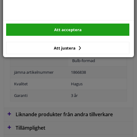
Specifikationer
Ansökan: vänster
Att acceptera
Position
Vänster, förarens sida
Att justera
Ytter-/Innerspegel
Uppvärmbar
Bulb-formad
jämna artikelnummer
1866838
Kvalitet
Hagus
Garanti
3 år
Liknande produkter från andra tillverkare
Tillämplighet