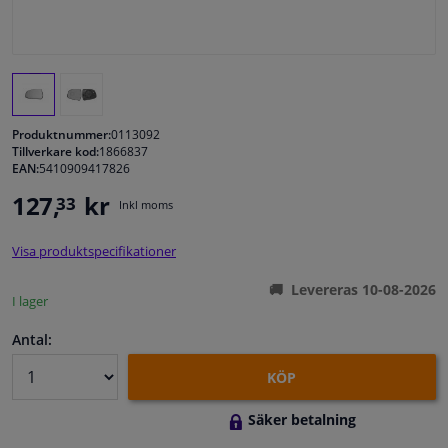
Fönster & Tillbehör
Interiör & bilklädsel
Produktnummer:
0113092
Bilvård & Tillbehör
Tillverkare kod:
1866837
EAN:
5410909417826
127,
kr
33
Verkstad & Verktyg
Inkl moms
Visa produktspecifikationer
Husbil, motorcykel, cykel & båt
Levereras 10-08-2026
I lager
Sensorer & Elsystem
Antal:
KÖP
Säker betalning