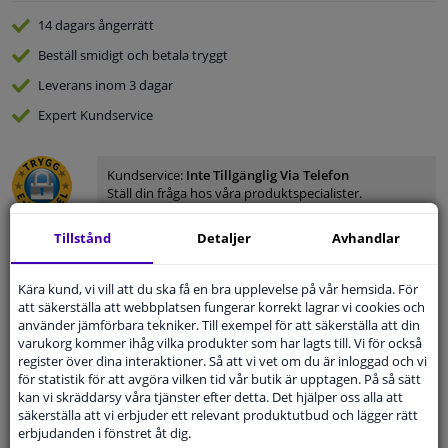
14 dagars
ångerrätt
Beställ
smidigt och betala tryggt
Leverans inom 3 dagar
Expert
Kundservice
Kundservice:
Inte Tillgänglig Via Telefon
Ställ din fråga hos våra produktspecialister.
Frågor Och Svar
Tillstånd
Detaljer
Avhandlar
Kära kund, vi vill att du ska få en bra upplevelse på vår hemsida. För
att säkerställa att webbplatsen fungerar korrekt lagrar vi cookies och
Modellmatchande garanti, Hitta rätt bildelar.
använder jämförbara tekniker. Till exempel för att säkerställa att din
varukorg kommer ihåg vilka produkter som har lagts till. Vi för också
Fyll i ditt registreringsnummer
eller
Välj din bil
.
register över dina interaktioner. Så att vi vet om du är inloggad och vi
för statistik för att avgöra vilken tid vår butik är upptagen. På så sätt
SÖK
kan vi skräddarsy våra tjänster efter detta. Det hjälper oss alla att
säkerställa att vi erbjuder ett relevant produktutbud och lägger rätt
erbjudanden i fönstret åt dig.