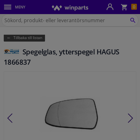
Kun
0
MENY
Karosseri
Sök
på
SÖ
Belysning
Winparts.se
Tillbaka till listan
Bromssystem
Spegelglas, ytterspegel HAGUS
Avgassystem
1866837
Chassidelar
Kylsystem & Värmesystem
Motordelar
Filter & Vätskor
Bagage & Transport