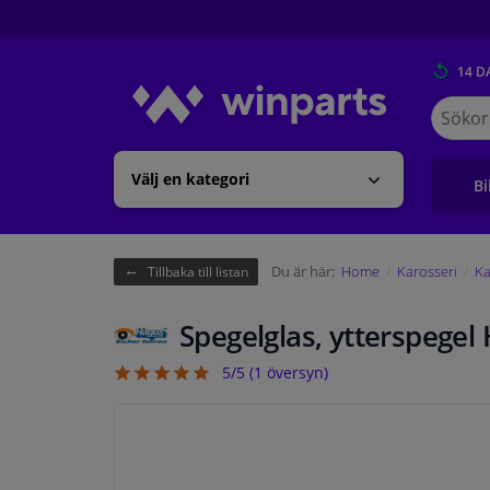
14 D
Sök
på
Winpart
Välj en kategori
Bi
Du är här:
Home
Karosseri
Ka
Tillbaka till listan
Spegelglas, ytterspege
5/5 (
1
översyn)
5