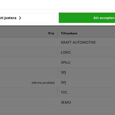
3 år
tt justera
Att accepter
kare
Pris
Tillverkare
KRAFT AUTOMOTIVE
LORO
SPILU
SPJ
SPJ
(denna produkt)
TYC
VEMO