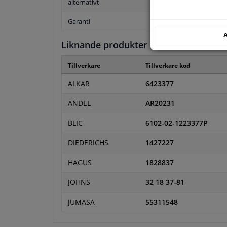
alternativt
Garanti
A
Liknande produkter från andra tillver
Tillverkare
Tillverkare kod
ALKAR
6423377
ANDEL
AR20231
BLIC
6102-02-1223377P
DIEDERICHS
1427227
HAGUS
1828837
JOHNS
32 18 37-81
JUMASA
55311548