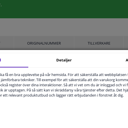
.
T
ORIGINALNUMMER
TILLVERKARE
d
Detaljer
A
u ska få en bra upplevelse på vår hemsida. För att säkerställa att webbplatsen
Vänster, förarens sida
jämförbara tekniker. Till exempel för att säkerställa att din varukorg komme
 också register över dina interaktioner. Så att vi vet om du är inloggad och vi fö
Uppvärmbar
ik är upptagen. På så sätt kan vi skräddarsy våra tjänster efter detta. Det hjäl
der ett relevant produktutbud och lägger rätt erbjudanden i fönstret åt dig.
Bulb-formad
1828838
Hagus