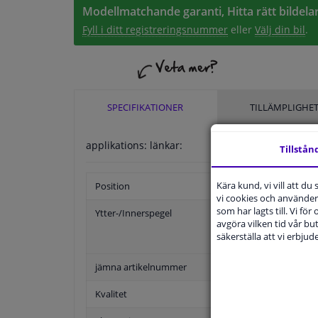
Modellmatchande garanti, Hitta rätt bildelar
Fyll i ditt registreringsnummer
eller
Välj din bil
.
SPECIFIKATIONER
TILLÄMPLIGHE
applikations: länkar:
Tillstån
Kära kund, vi vill att d
Position
vi cookies och använder 
som har lagts till. Vi för
Ytter-/Innerspegel
avgöra vilken tid vår but
säkerställa att vi erbju
jämna artikelnummer
Kvalitet