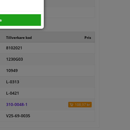
a
Tillverkare kod
Pris
8102021
1230G03
10949
L-0313
L-0421
310-0048-1
108,97 kr
V25-69-0035