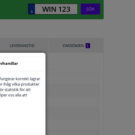
SÖK
LEVERANSTID
OMDÖMEN
1
vhandlar
 fungerar korrekt lagrar
r ihåg vilka produkter
r statistik för att
per oss alla att