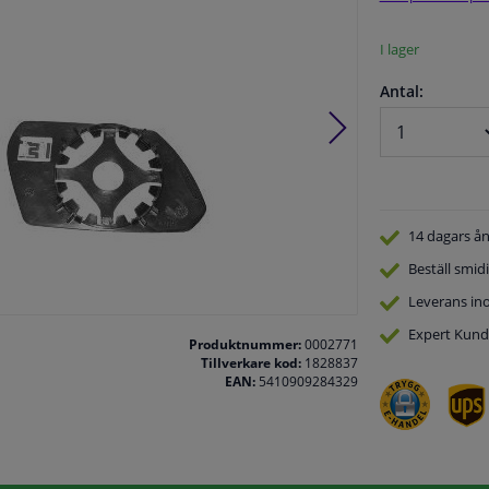
I lager
Antal:
14 dagars
ån
Beställ
smidi
Leverans in
Expert
Kund
Produktnummer:
0002771
Tillverkare kod:
1828837
EAN:
5410909284329