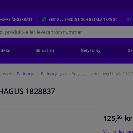
AGARS
ÅNGERRÄTT
BESTÄLL
SMIDIGT OCH BETALA TRYGGT
s.se
ldelar
Bilmattor
Belysning
Ge
rosseri
Backspegel
Backspegelglas
Spegelglas, ytterspegel HAGUS 182
l HAGUS 1828837
125,
kr
56
Visa produktspec