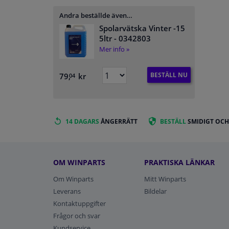
Andra beställde även…
Spolarvätska Vinter -15
5ltr
- 0342803
Mer info »
BESTÄLL NU
79,
kr
04
14 DAGARS
ÅNGERRÄTT
BESTÄLL
SMIDIGT OCH
OM WINPARTS
PRAKTISKA LÄNKAR
Om Winparts
Mitt Winparts
Leverans
Bildelar
Kontaktuppgifter
Frågor och svar
Kundservice