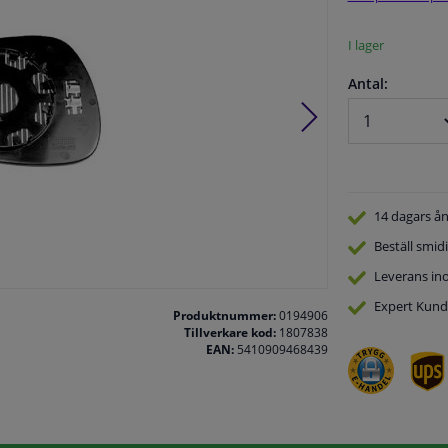
I lager
Antal:
14 dagars
ån
Beställ
smidi
Leverans in
Expert
Kund
Produktnummer:
0194906
Tillverkare kod:
1807838
EAN:
5410909468439