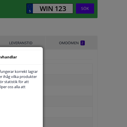
SÖK
LEVERANSTID
OMDÖMEN
2
vhandlar
 fungerar korrekt lagrar
r ihåg vilka produkter
r statistik för att
per oss alla att