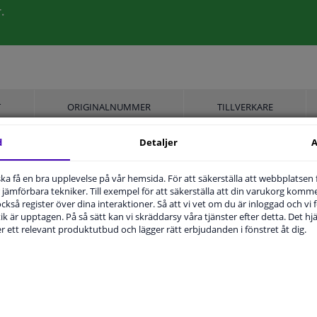
.
T
ORIGINALNUMMER
TILLVERKARE
d
Detaljer
A
Höger passagerarsida
u ska få en bra upplevelse på vår hemsida. För att säkerställa att webbplatsen
jämförbara tekniker. Till exempel för att säkerställa att din varukorg komme
Uppvärmbar
 också register över dina interaktioner. Så att vi vet om du är inloggad och vi fö
ik är upptagen. På så sätt kan vi skräddarsy våra tjänster efter detta. Det hjäl
Bulb-formad
der ett relevant produktutbud och lägger rätt erbjudanden i fönstret åt dig.
1807837
Hagus
3 år