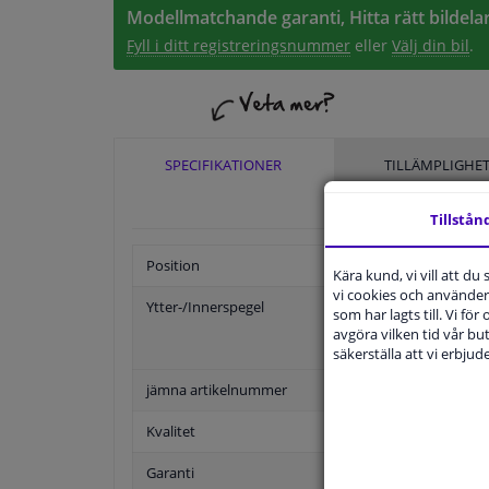
Modellmatchande garanti, Hitta rätt bildelar
Fyll i ditt registreringsnummer
eller
Välj din bil
.
SPECIFIKATIONER
TILLÄMPLIGHE
Tillstån
Position
Kära kund, vi vill att d
vi cookies och använder 
Ytter-/Innerspegel
som har lagts till. Vi för
avgöra vilken tid vår but
säkerställa att vi erbju
jämna artikelnummer
Kvalitet
Garanti