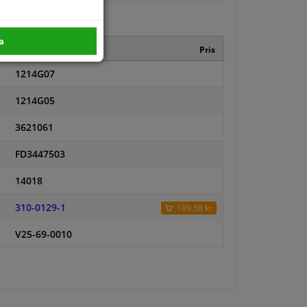
a
Tillverkare kod
Pris
1214G07
1214G05
3621061
FD3447503
14018
310-0129-1
109,58 kr
V25-69-0010