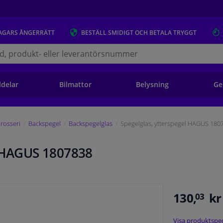
AGARS
ÅNGERRÄTT
BESTÄLL
SMIDIGT OCH BETALA TRYGGT
s.se
ldelar
Bilmattor
Belysning
Ge
rosseri
Backspegel
Backspegelglas
Spegelglas, ytterspegel HAGUS 180
l HAGUS 1807838
130,
kr
03
Visa produktspec