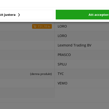
kare
tt justera
Att accepter
Pris
Tillverkare
LORO
151,18 kr
LORO
Lexmond Trading BV
PRASCO
SPILU
TYC
(denna produkt)
VEMO