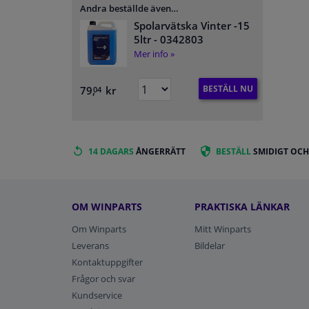
Andra beställde även…
Spolarvätska Vinter -15
5ltr
- 0342803
Mer info »
BESTÄLL NU
79,
kr
04
14 DAGARS
ÅNGERRÄTT
BESTÄLL
SMIDIGT OCH
OM WINPARTS
PRAKTISKA LÄNKAR
Om Winparts
Mitt Winparts
Leverans
Bildelar
Kontaktuppgifter
Frågor och svar
Kundservice