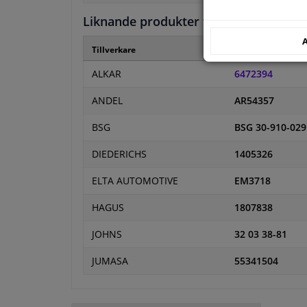
Liknande produkter från andra tillver
A
Tillverkare
Tillverkare kod
ALKAR
6472394
ANDEL
AR54357
BSG
BSG 30-910-029
DIEDERICHS
1405326
ELTA AUTOMOTIVE
EM3718
HAGUS
1807838
JOHNS
32 03 38-81
JUMASA
55341504