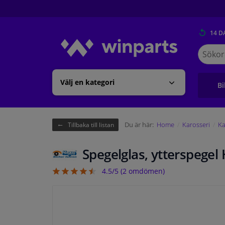
14 D
Sök
på
Winpart
Välj en kategori
Bi
Du är här:
Home
Karosseri
Ka
Tillbaka till listan
Spegelglas, ytterspege
4.5/5 (
2
omdömen)
4.5