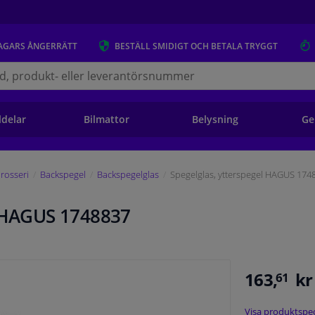
AGARS
ÅNGERRÄTT
BESTÄLL
SMIDIGT OCH BETALA TRYGGT
s.se
ldelar
Bilmattor
Belysning
Ge
rosseri
Backspegel
Backspegelglas
Spegelglas, ytterspegel HAGUS 174
l HAGUS 1748837
163,
kr
61
Visa produktspec