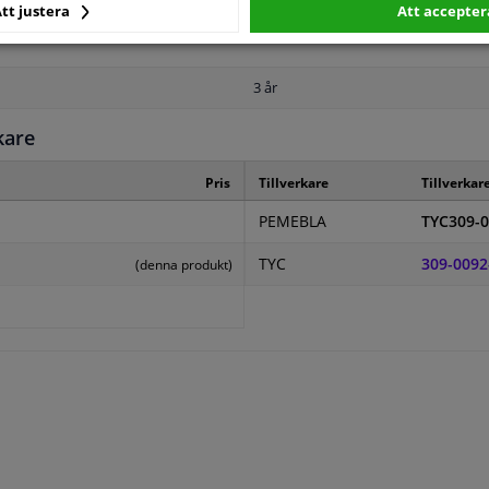
Hagus
tt justera
Att accepter
3 år
kare
Pris
Tillverkare
Tillverkar
PEMEBLA
TYC309-0
TYC
309-0092
(denna produkt)