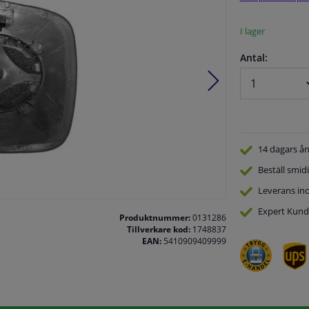
I lager
Antal:
14 dagars
ån
Beställ
smidi
Leverans in
Expert
Kund
Produktnummer:
0131286
Tillverkare kod:
1748837
EAN:
5410909409999