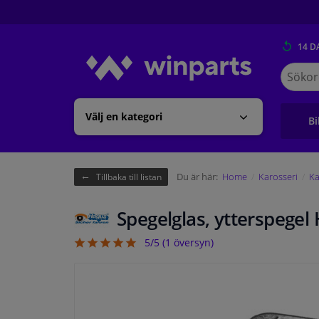
14 D
Sök
på
Winpart
Välj en kategori
Bi
Du är här:
Home
Karosseri
Ka
Tillbaka till listan
Spegelglas, ytterspege
5/5 (
1
översyn)
5