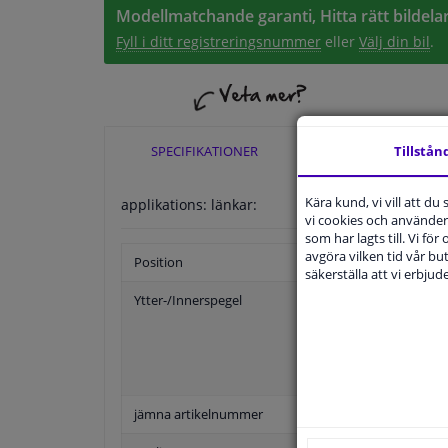
Modellmatchande garanti, Hitta rätt bildelar
Fyll i ditt registreringsnummer
eller
Välj din bil
.
Tillstån
SPECIFIKATIONER
TILLÄMPLIGHE
Kära kund, vi vill att d
applikations: länkar:
vi cookies och använder 
som har lagts till. Vi för
avgöra vilken tid vår but
Position
säkerställa att vi erbju
Ytter-/Innerspegel
jämna artikelnummer