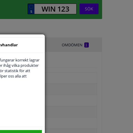
SÖK
vhandlar
LEVERANSTID
OMDÖMEN
1
 fungerar korrekt lagrar
r ihåg vilka produkter
r statistik för att
per oss alla att