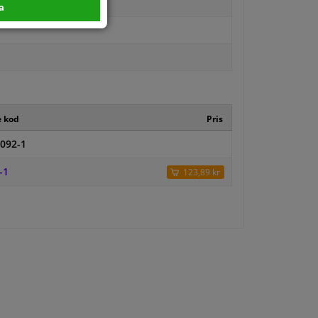
a
e kod
Pris
092-1
-1
123,89 kr