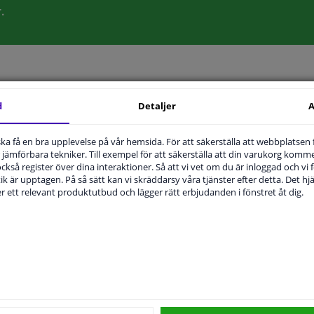
.
d
Detaljer
A
T
ORIGINALNUMMER
TILLVERKARE
u ska få en bra upplevelse på vår hemsida. För att säkerställa att webbplatsen
jämförbara tekniker. Till exempel för att säkerställa att din varukorg komme
 också register över dina interaktioner. Så att vi vet om du är inloggad och vi fö
ik är upptagen. På så sätt kan vi skräddarsy våra tjänster efter detta. Det hjäl
Vänster, förarens sida
der ett relevant produktutbud och lägger rätt erbjudanden i fönstret åt dig.
Ouppvärmd
Uppvärmbar
Bulb-formad
1748838