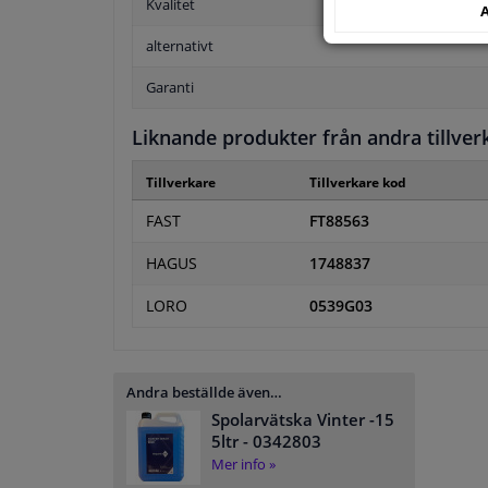
Kvalitet
A
alternativt
Garanti
Liknande produkter från andra tillver
Tillverkare
Tillverkare kod
FAST
FT88563
HAGUS
1748837
LORO
0539G03
Andra beställde även…
Spolarvätska Vinter -15
5ltr
- 0342803
Mer info »