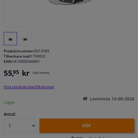
Fönster & Tillbehör
Interiör & bilklädsel
Bilvård & Tillbehör
Produktnummer:
0013389
Tillverkare kod:
1709832
EAN:
5410909346881
Verkstad & Verktyg
55,
kr
95
Inkl moms
Husbil, motorcykel, cykel & båt
Visa produktspecifikationer
Sensorer & Elsystem
Levereras 13-08-2026
I lager
Antal:
KÖP