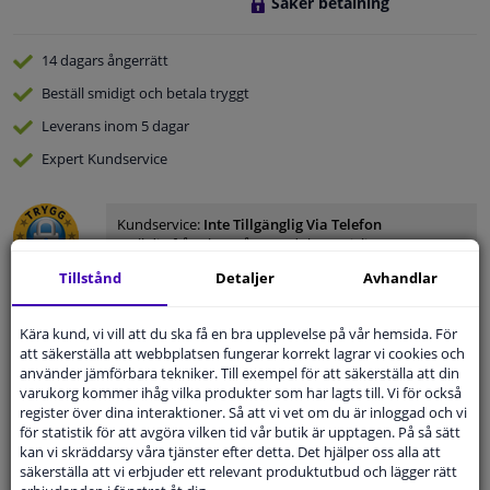
Säker betalning
14 dagars
ångerrätt
Beställ
smidigt och betala tryggt
Leverans inom 5 dagar
Expert
Kundservice
Kundservice:
Inte Tillgänglig Via Telefon
Ställ din fråga hos våra produktspecialister.
Frågor Och Svar
Tillstånd
Detaljer
Avhandlar
Kära kund, vi vill att du ska få en bra upplevelse på vår hemsida. För
att säkerställa att webbplatsen fungerar korrekt lagrar vi cookies och
använder jämförbara tekniker. Till exempel för att säkerställa att din
Modellmatchande garanti, Hitta rätt bildelar.
varukorg kommer ihåg vilka produkter som har lagts till. Vi för också
Fyll i ditt registreringsnummer
eller
Välj din bil
.
register över dina interaktioner. Så att vi vet om du är inloggad och vi
för statistik för att avgöra vilken tid vår butik är upptagen. På så sätt
kan vi skräddarsy våra tjänster efter detta. Det hjälper oss alla att
SÖK
säkerställa att vi erbjuder ett relevant produktutbud och lägger rätt