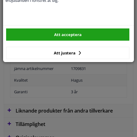
erbjudanden i fönstret åt dig.
Specifikationer
Tillämplighet: höger
Att acceptera
Position
Höger passagerarsida
Att justera
Ytter-/Innerspegel
Ouppvärmd
jämna artikelnummer
1709831
Kvalitet
Hagus
Garanti
3 år
Liknande produkter från andra tillverkare
Tillämplighet