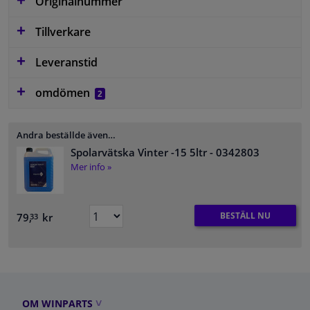
Originalnummer
Tillverkare
Leveranstid
omdömen
2
Andra beställde även…
Spolarvätska Vinter -15 5ltr
- 0342803
Mer info »
BESTÄLL NU
79,
kr
33
OM WINPARTS