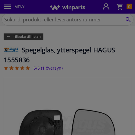
Kun
0
MENY
Karosseri
Sök
på
SÖ
Belysning
Winparts.se
Tillbaka till listan
Bromssystem
Spegelglas, ytterspegel HAGUS
Avgassystem
1555836
5/5 (
1
översyn)
5
Chassidelar
Kylsystem & Värmesystem
Motordelar
Filter & Vätskor
Bagage & Transport