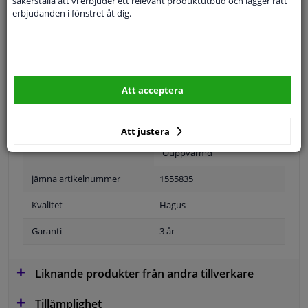
säkerställa att vi erbjuder ett relevant produktutbud och lägger rätt
erbjudanden i fönstret åt dig.
Specifikationer
Att acceptera
Position
Höger passagerarsida
Ytter-/Innerspegel
Bulb-formad
Att justera
Ouppvärmd
jämna artikelnummer
1555835
Kvalitet
Hagus
Garanti
3 år
Liknande produkter från andra tillverkare
Tillämplighet