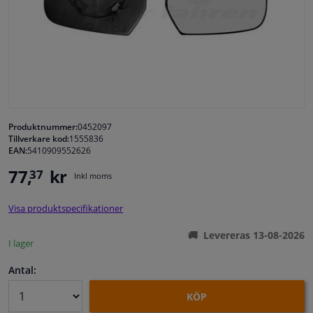
Fönster & Tillbehör
Interiör & bilklädsel
Bilvård & Tillbehör
Produktnummer:
0452097
Tillverkare kod:
1555836
Verkstad & Verktyg
EAN:
5410909552626
77,
kr
37
Husbil, motorcykel, cykel & båt
Inkl moms
Visa produktspecifikationer
Sensorer & Elsystem
Levereras 13-08-2026
I lager
Antal:
KÖP