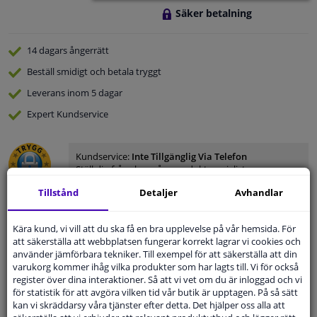
Säker betalning
14 dagars
ångerrätt
Beställ
smidigt och betala tryggt
Leverans inom 5 dagar
Expert
Kundservice
Kundservice:
Inte Tillgänglig Via Telefon
Ställ din fråga hos våra produktspecialister.
Frågor Och Svar
Tillstånd
Detaljer
Avhandlar
Kära kund, vi vill att du ska få en bra upplevelse på vår hemsida. För
att säkerställa att webbplatsen fungerar korrekt lagrar vi cookies och
använder jämförbara tekniker. Till exempel för att säkerställa att din
Modellmatchande garanti, Hitta rätt bildelar.
varukorg kommer ihåg vilka produkter som har lagts till. Vi för också
Fyll i ditt registreringsnummer
eller
Välj din bil
.
register över dina interaktioner. Så att vi vet om du är inloggad och vi
för statistik för att avgöra vilken tid vår butik är upptagen. På så sätt
kan vi skräddarsy våra tjänster efter detta. Det hjälper oss alla att
SÖK