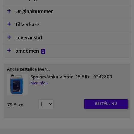
Originalnummer
Tillverkare
Leveranstid
omdömen
1
Andra beställde även…
Spolarvätska Vinter -15 5ltr
- 0342803
Mer info »
BESTÄLL NU
79,
kr
04