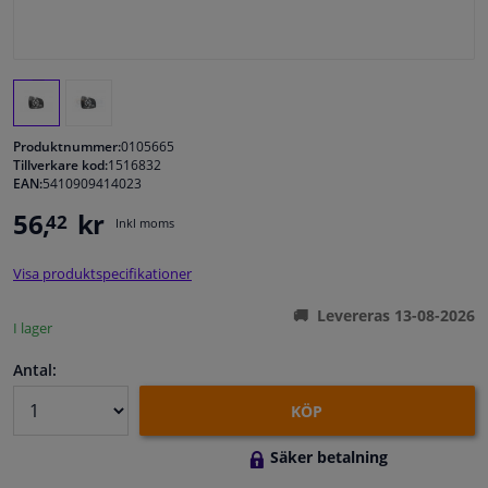
Fönster & Tillbehör
Interiör & bilklädsel
Produktnummer:
0105665
Bilvård & Tillbehör
Tillverkare kod:
1516832
EAN:
5410909414023
56,
kr
42
Verkstad & Verktyg
Inkl moms
Visa produktspecifikationer
Husbil, motorcykel, cykel & båt
Levereras 13-08-2026
I lager
Sensorer & Elsystem
Antal:
KÖP
Säker betalning