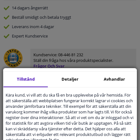
14 dagars
ångerrätt
Beställ
smidigt och betala tryggt
Leverans inom 4 dagar
Expert
Kundservice
Kundservice:
08-446 81 232
Ställ din fråga hos våra produktspecialister.
Frågor Och Svar
Tillstånd
Detaljer
Avhandlar
Kära kund, vi vill att du ska få en bra upplevelse på vår hemsida. För
Modellmatchande garanti, Hitta rätt bildelar.
att säkerställa att webbplatsen fungerar korrekt lagrar vi cookies och
använder jämförbara tekniker. Till exempel för att säkerställa att din
Fyll i ditt registreringsnummer
eller
Välj din bil
.
varukorg kommer ihåg vilka produkter som har lagts till. Vi för också
register över dina interaktioner. Så att vi vet om du är inloggad och vi
SÖK
för statistik för att avgöra vilken tid vår butik är upptagen. På så sätt
kan vi skräddarsy våra tjänster efter detta. Det hjälper oss alla att
säkerställa att vi erbjuder ett relevant produktutbud och lägger rätt
erbjudanden i fönstret åt dig.