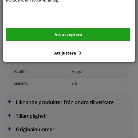
Specifikationer
Tillämplighet: höger
Att acceptera
Position
Höger passagerarsida
Ytter-/Innerspegel
Bulb-formad
Att justera
jämna artikelnummer
1516831
Kvalitet
Hagus
Garanti
3 år
Liknande produkter från andra tillverkare
Tillämplighet
Originalnummer