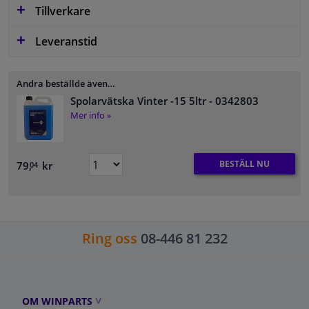
Tillverkare
Leveranstid
Andra beställde även…
Spolarvätska Vinter -15 5ltr
- 0342803
Mer info »
BESTÄLL NU
79,
kr
04
Ring oss
08-446 81 232
OM WINPARTS