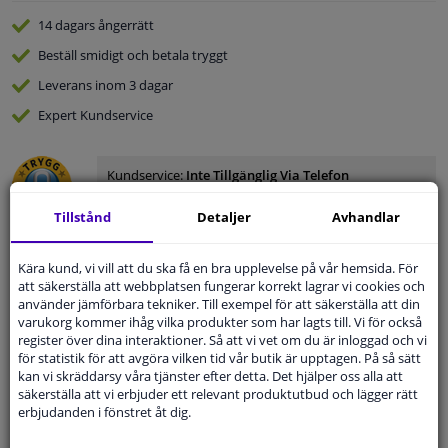
14 dagars
ångerrätt
Beställ
smidigt och betala tryggt
Leverans inom 3 dagar
Expert
Kundservice
Kundservice:
Inte Tillgänglig Via Telefon
Ställ din fråga hos våra produktspecialister.
Frågor Och Svar
Tillstånd
Detaljer
Avhandlar
Kära kund, vi vill att du ska få en bra upplevelse på vår hemsida. För
att säkerställa att webbplatsen fungerar korrekt lagrar vi cookies och
använder jämförbara tekniker. Till exempel för att säkerställa att din
Modellmatchande garanti, Hitta rätt bildelar.
varukorg kommer ihåg vilka produkter som har lagts till. Vi för också
register över dina interaktioner. Så att vi vet om du är inloggad och vi
Fyll i ditt registreringsnummer
eller
Välj din bil
.
för statistik för att avgöra vilken tid vår butik är upptagen. På så sätt
kan vi skräddarsy våra tjänster efter detta. Det hjälper oss alla att
SÖK
säkerställa att vi erbjuder ett relevant produktutbud och lägger rätt
erbjudanden i fönstret åt dig.