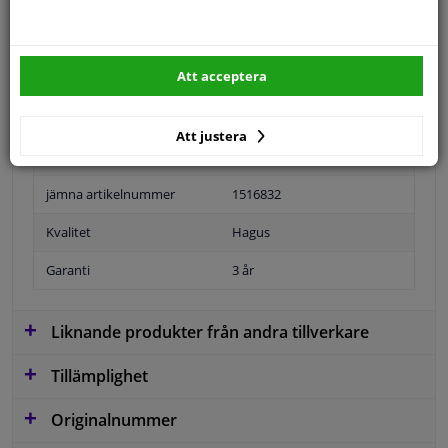
Specifikationer
Tillämplighet: vänster
Att acceptera
Position
Vänster, förarens sida
Att justera
Ytter-/Innerspegel
Bulb-formad
jämna artikelnummer
1516832
Kvalitet
Hagus
Garanti
3 år
Liknande produkter från andra tillverkare
Tillämplighet
Originalnummer