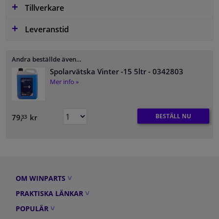
Tillverkare
Leveranstid
Andra beställde även…
Spolarvätska Vinter -15 5ltr
- 0342803
Mer info »
BESTÄLL NU
79,
kr
33
OM WINPARTS
PRAKTISKA LÄNKAR
POPULÄR