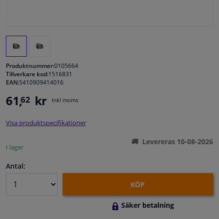
Fönster & Tillbehör
Interiör & bilklädsel
Produktnummer:
0105664
Bilvård & Tillbehör
Tillverkare kod:
1516831
EAN:
5410909414016
61,
kr
62
Verkstad & Verktyg
Inkl moms
Visa produktspecifikationer
Husbil, motorcykel, cykel & båt
Levereras 10-08-2026
I lager
Sensorer & Elsystem
Antal:
KÖP
Säker betalning