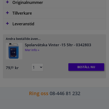
Originalnummer
Tillverkare
Leveranstid
Andra beställde även…
Spolarvätska Vinter -15 5ltr
- 0342803
Mer info »
BESTÄLL NU
79,
kr
33
Ring oss
08-446 81 232