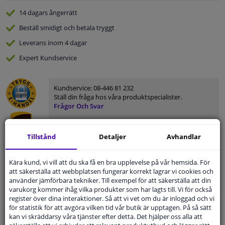
14 dagars
ångerrätt
Beställ
smidigt och betala tryggt
Leverans inom 4 dagar
Expert
Kundservice
Kundservice:
08-446 81 232
Ställ din fråga hos våra produktspecialister.
Frågor Och Svar
Tillstånd
Detaljer
Avhandlar
Modellmatchande garanti, Hitta rätt bildelar.
Kära kund, vi vill att du ska få en bra upplevelse på vår hemsida. För
att säkerställa att webbplatsen fungerar korrekt lagrar vi cookies och
Fyll i ditt registreringsnummer
eller
Välj din bil
.
använder jämförbara tekniker. Till exempel för att säkerställa att din
varukorg kommer ihåg vilka produkter som har lagts till. Vi för också
SÖK
register över dina interaktioner. Så att vi vet om du är inloggad och vi
för statistik för att avgöra vilken tid vår butik är upptagen. På så sätt
kan vi skräddarsy våra tjänster efter detta. Det hjälper oss alla att