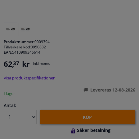
Fönster & Tillbehör
Interiör & bilklädsel
Produktnummer:
0009394
Bilvård & Tillbehör
Tillverkare kod:
0950832
EAN:
5410909346614
62,
kr
37
Verkstad & Verktyg
Inkl moms
Visa produktspecifikationer
Husbil, motorcykel, cykel & båt
Levereras 12-08-2026
I lager
Sensorer & Elsystem
Antal:
KÖP
Säker betalning