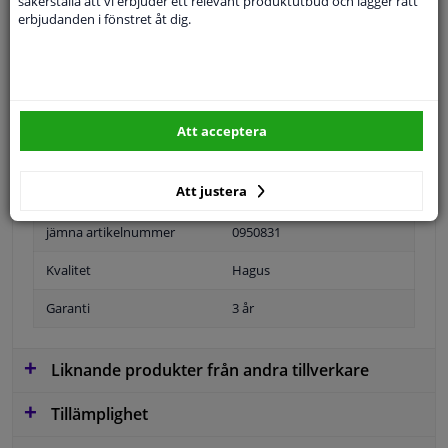
säkerställa att vi erbjuder ett relevant produktutbud och lägger rätt
Specifikationer
erbjudanden i fönstret åt dig.
Tillämplighet: höger
Position
Höger passagerarsida
Att acceptera
Ytter-/Innerspegel
Bulb-formad
Att justera
Ouppvärmd
jämna artikelnummer
0950831
Kvalitet
Hagus
Garanti
3 år
Liknande produkter från andra tillverkare
Tillämplighet