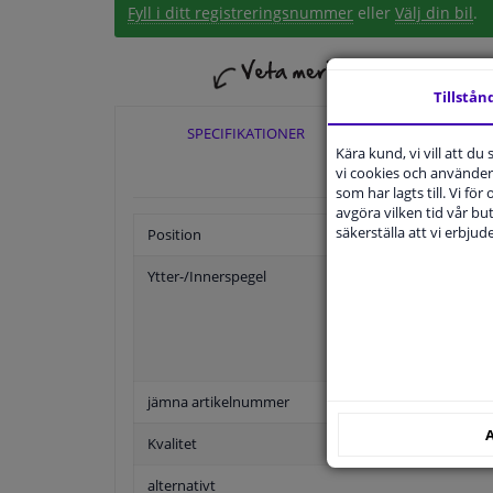
Fyll i ditt registreringsnummer
eller
Välj din bil
.
Tillstån
SPECIFIKATIONER
TILLÄ
Kära kund, vi vill att d
vi cookies och använder 
som har lagts till. Vi för
avgöra vilken tid vår but
säkerställa att vi erbju
Position
Ytter-/Innerspegel
jämna artikelnummer
A
Kvalitet
alternativt