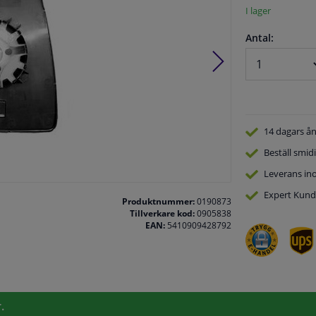
I lager
Antal:
14 dagars
ån
Beställ
smidi
Leverans in
Expert
Kund
Produktnummer:
0190873
Tillverkare kod:
0905838
EAN:
5410909428792
.