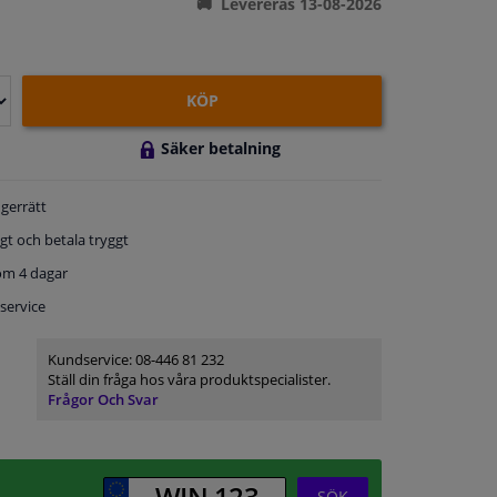
Levereras 13-08-2026
KÖP
Säker betalning
gerrätt
gt och betala tryggt
om 4 dagar
service
Kundservice:
08-446 81 232
Ställ din fråga hos våra produktspecialister.
Frågor Och Svar
SÖK