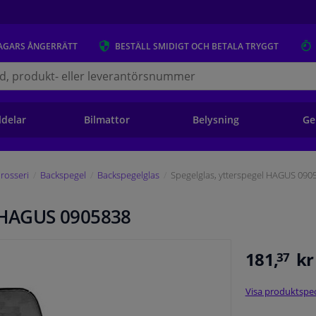
AGARS
ÅNGERRÄTT
BESTÄLL
SMIDIGT OCH BETALA TRYGGT
s.se
ldelar
Bilmattor
Belysning
Ge
rosseri
Backspegel
Backspegelglas
Spegelglas, ytterspegel HAGUS 090
l HAGUS 0905838
181,
kr
37
Visa produktspec