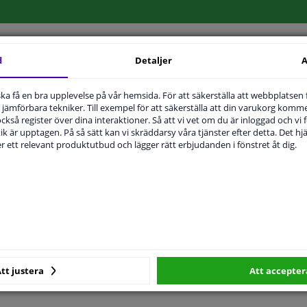
d
Detaljer
A
MPLIGHET
ORIGINALNUMMER
T
u ska få en bra upplevelse på vår hemsida. För att säkerställa att webbplatsen
jämförbara tekniker. Till exempel för att säkerställa att din varukorg komme
 också register över dina interaktioner. Så att vi vet om du är inloggad och vi fö
ik är upptagen. På så sätt kan vi skräddarsy våra tjänster efter detta. Det hjäl
der ett relevant produktutbud och lägger rätt erbjudanden i fönstret åt dig.
Höger passagerarsida
Bulb-formad
Uppvärmbar
Ouppvärmd
0905837
tt justera
Att accepter
Hagus