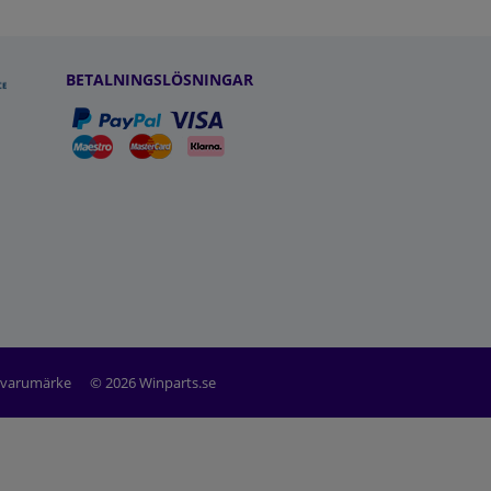
BETALNINGSLÖSNINGAR
t varumärke
© 2026 Winparts.se