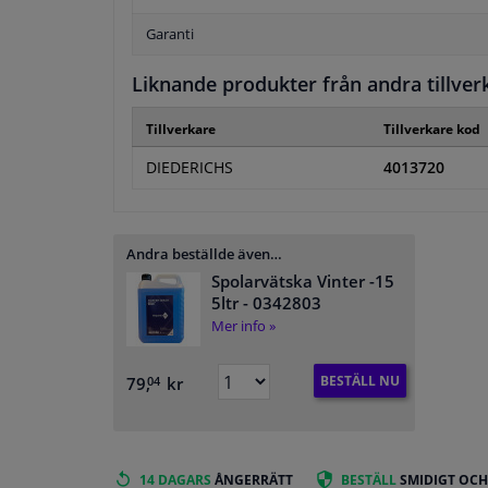
Garanti
Liknande produkter från andra tillver
Tillverkare
Tillverkare kod
DIEDERICHS
4013720
Andra beställde även…
Spolarvätska Vinter -15
5ltr
- 0342803
Mer info »
BESTÄLL NU
79,
kr
04
14 DAGARS
ÅNGERRÄTT
BESTÄLL
SMIDIGT OCH