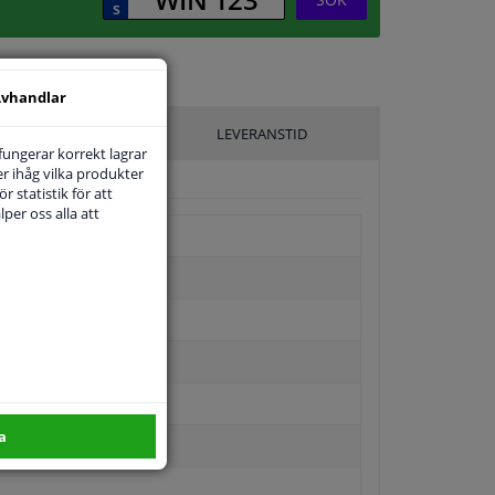
vhandlar
ILLVERKARE
LEVERANSTID
 fungerar korrekt lagrar
r ihåg vilka produkter
r statistik för att
per oss alla att
a