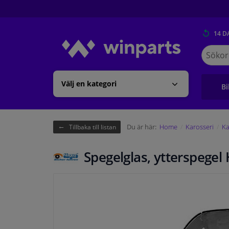
14 D
Sök
på
Winpart
Välj en kategori
Bi
Du är här:
Home
Karosseri
Ka
Tillbaka till listan
Spegelglas, ytterspege