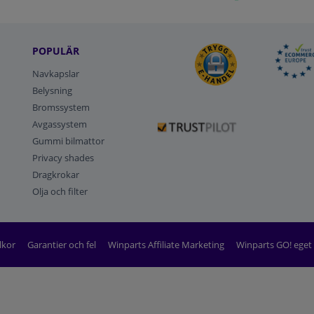
POPULÄR
Navkapslar
Belysning
Bromssystem
Avgassystem
Gummi bilmattor
Privacy shades
Dragkrokar
Olja och filter
lkor
Garantier och fel
Winparts Affiliate Marketing
Winparts GO! ege