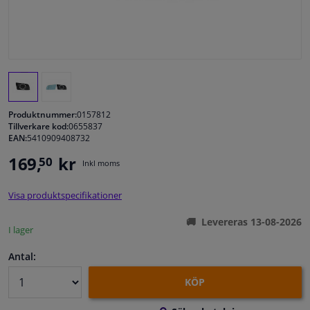
Fönster & Tillbehör
Interiör & bilklädsel
Bilvård & Tillbehör
Produktnummer:
0157812
Tillverkare kod:
0655837
EAN:
5410909408732
Verkstad & Verktyg
169,
kr
50
Inkl moms
Husbil, motorcykel, cykel & båt
Visa produktspecifikationer
Sensorer & Elsystem
Levereras 13-08-2026
I lager
Antal:
KÖP