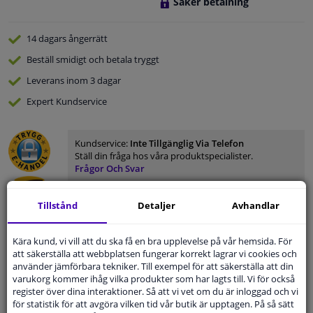
Säker betalning
14 dagars
ångerrätt
Beställ
smidigt och betala tryggt
Leverans inom 3 dagar
Expert
Kundservice
Kundservice:
Inte Tillgänglig Via Telefon
Ställ din fråga hos våra produktspecialister.
Frågor Och Svar
Tillstånd
Detaljer
Avhandlar
Kära kund, vi vill att du ska få en bra upplevelse på vår hemsida. För
Modellmatchande garanti, Hitta rätt bildelar.
att säkerställa att webbplatsen fungerar korrekt lagrar vi cookies och
Fyll i ditt registreringsnummer
eller
Välj din bil
.
använder jämförbara tekniker. Till exempel för att säkerställa att din
varukorg kommer ihåg vilka produkter som har lagts till. Vi för också
SÖK
register över dina interaktioner. Så att vi vet om du är inloggad och vi
för statistik för att avgöra vilken tid vår butik är upptagen. På så sätt