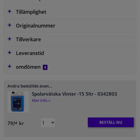
Tillämplighet
Originalnummer
Tillverkare
Leveranstid
omdömen
4
Andra beställde även…
Spolarvätska Vinter -15 5ltr
- 0342803
Mer info »
BESTÄLL NU
79,
kr
04