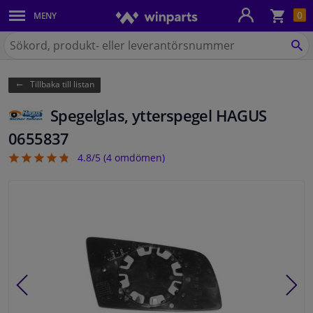
Kun
0
MENY
Karosseri
Sök
på
SÖ
Belysning
Winparts.se
Tillbaka till listan
Bromssystem
Spegelglas, ytterspegel HAGUS
Avgassystem
0655837
4.8/5 (
4
omdömen)
4.75
Chassidelar
Kylsystem & Värmesystem
Motordelar
Filter & Vätskor
Bagage & Transport