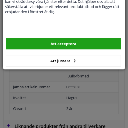
kan vi skräddarsy våra tjänster efter detta. Det hjälper oss alla att
säkerställa att vi erbjuder ett relevant produktutbud och lägger rätt
Specifikationer
erbjudanden i fönstret åt dig.
Ansökan: vänster
Position
Vänster, förarens sida
Att acceptera
Ytter-/Innerspegel
Uppvärmbar
Att justera
Blåtonad
Bulb-formad
jämna artikelnummer
0655838
Kvalitet
Hagus
Garanti
3 år
Liknande produkter från andra tillverkare