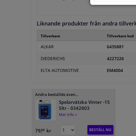
Liknande produkter från andra tillver
Tillverkare
Tillverkare kod
ALKAR
6435881
DIEDERICHS
4227226
ELTA AUTOMOTIVE
EM4004
Andra beställde även…
Spolarvätska Vinter -15
5ltr
- 0342803
Mer info »
BESTÄLL NU
79,
kr
04