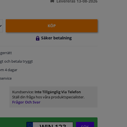
Levereras 13-08-2026
KÖP
Säker betalning
gerrätt
gt och betala tryggt
om 4 dagar
service
Kundservice:
Inte Tillgänglig Via Telefon
Ställ din fråga hos våra produktspecialister.
Frågor Och Svar
SÖK