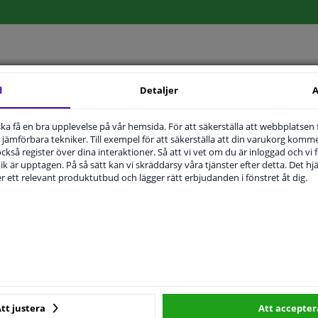
MPLIGHET
ORIGINALNUMMER
T
d
Detaljer
A
u ska få en bra upplevelse på vår hemsida. För att säkerställa att webbplatsen
jämförbara tekniker. Till exempel för att säkerställa att din varukorg komme
Höger passagerarsida
 också register över dina interaktioner. Så att vi vet om du är inloggad och vi fö
ik är upptagen. På så sätt kan vi skräddarsy våra tjänster efter detta. Det hjäl
der ett relevant produktutbud och lägger rätt erbjudanden i fönstret åt dig.
Bulb-formad
Uppvärmbar
6434881
Noggrannhet testad av kvalitetsverif
2 år
tt justera
Att accepter
För fordon med vänsterstyrd