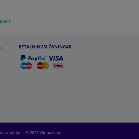
RVICE
BETALNINGSLÖSNINGAR
t varumärke
© 2026 Winparts.se