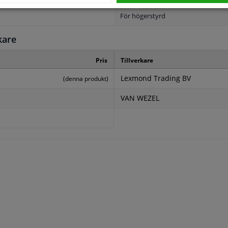
För högerstyrd
kare
Pris
Tillverkare
Lexmond Trading BV
(denna produkt)
VAN WEZEL