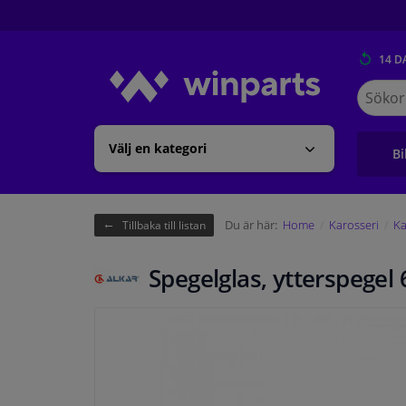
14 D
Sök
på
Winpart
Välj en kategori
Bi
Du är här:
Home
Karosseri
Ka
Tillbaka till listan
Spegelglas, ytterspegel