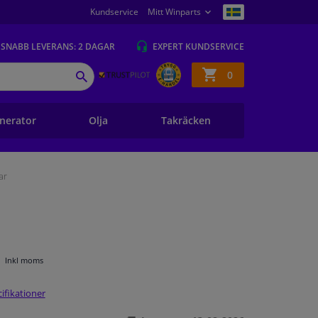
Kundservice
Mitt Winparts
SNABB
LEVERANS: 2 DAGAR
EXPERT
KUNDSERVICE
Kundvagn
0
SÖK
nerator
Olja
Takräcken
ar
Inkl moms
ifikationer