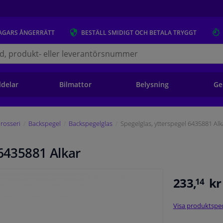
AGARS
ÅNGERRÄTT
BESTÄLL
SMIDIGT OCH BETALA TRYGGT
s.se
ldelar
Bilmattor
Belysning
Ge
rosseri
Backspegel
Backspegelglas
Spegelglas, ytterspegel 6435881 Alk
 6435881 Alkar
233,
kr
14
Visa produktspec