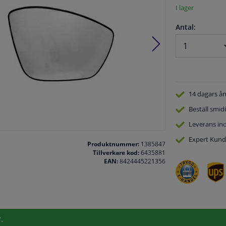
I lager
Antal:
14 dagars
ån
Beställ
smidi
Leverans in
Expert
Kund
Produktnummer:
1385847
Tillverkare kod:
6435881
EAN:
8424445221356
.