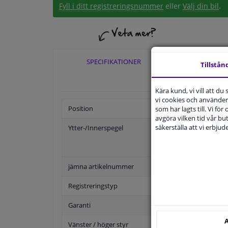
Fyll i ditt registreringsnummer
eller
Välj din bil
.
SPECIFIKATIONER
TILLÄ
Tillstån
Kära kund, vi vill att d
vi cookies och använder 
Position
som har lagts till. Vi för
avgöra vilken tid vår but
säkerställa att vi erbju
Ytter-/Innerspegel
jämna artikelnummer
Registreringstyp
Garanti
A
Vänster / höger styr