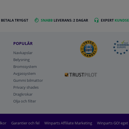
 BETALA TRYGGT
SNABB
LEVERANS: 2 DAGAR
EXPERT
KUNDSE
POPULÄR
Navkapslar
Belysning
Bromssystem
Avgassystem
Gummi bilmattor
Privacy shades
Dragkrokar
Olja och filter
lkor
Garantier och fel
Winparts Affiliate Marketing
Winparts GO! ege