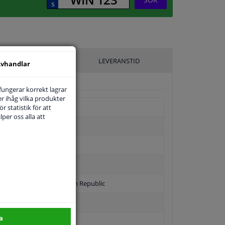
ILLVERKARE
LEVERANSTID
vhandlar
 fungerar korrekt lagrar
r ihåg vilka produkter
r statistik för att
per oss alla att
ierad del (QVP) från Czech Republic
a