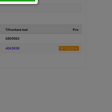
Tillverkare kod
Pris
6809065
4043838
152,20 kr