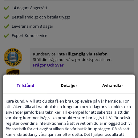
14 dagars
ångerrätt
Beställ
smidigt och betala tryggt
Leverans inom 3 dagar
Expert
Kundservice
Kundservice:
Inte Tillgänglig Via Telefon
Ställ din fråga hos våra produktspecialister.
Frågor Och Svar
Tillstånd
Detaljer
Avhandlar
Modellmatchande garanti, Hitta rätt bildelar.
Kära kund, vi vill att du ska få en bra upplevelse på vår hemsida. För
Fyll i ditt registreringsnummer
eller
Välj din bil
.
att säkerställa att webbplatsen fungerar korrekt lagrar vi cookies och
använder jämförbara tekniker. Till exempel för att säkerställa att din
varukorg kommer ihåg vilka produkter som har lagts till. Vi för också
SÖK
register över dina interaktioner. Så att vi vet om du är inloggad och vi
för statistik för att avgöra vilken tid vår butik är upptagen. På så sätt
kan vi skräddarsy våra tjänster efter detta. Det hjälper oss alla att