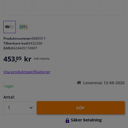
Fönster & Tillbehör
Interiör & bilklädsel
Produktnummer:
0689311
Bilvård & Tillbehör
Tillverkare kod:
6432266
EAN:
8424445174997
453,
kr
05
Verkstad & Verktyg
Inkl moms
Visa produktspecifikationer
Husbil, motorcykel, cykel & båt
Levereras 13-08-2026
I lager
Sensorer & Elsystem
Antal:
KÖP
Säker betalning