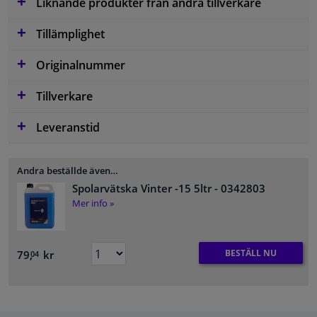
Liknande produkter från andra tillverkare
Tillämplighet
Originalnummer
Tillverkare
Leveranstid
Andra beställde även…
Spolarvätska Vinter -15 5ltr
- 0342803
Mer info »
BESTÄLL NU
79,
kr
04