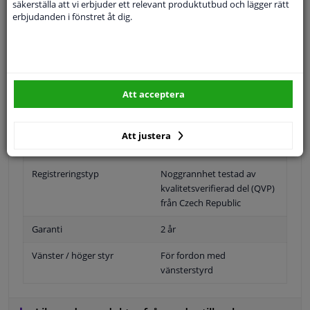
säkerställa att vi erbjuder ett relevant produktutbud och lägger rätt
Specifikationer
erbjudanden i fönstret åt dig.
Position
Höger passagerarsida
Att acceptera
Ytter-/Innerspegel
Uppvärmbar
Bulb-formad
Att justera
jämna artikelnummer
6471266
Registreringstyp
Noggrannhet testad av
kvalitetsverifierad del (QVP)
från Czech Republic
Garanti
2 år
Vänster / höger styr
För fordon med
vänsterstyrd