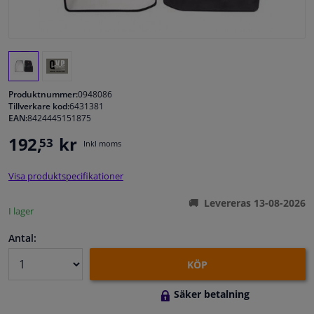
Fönster & Tillbehör
Interiör & bilklädsel
Produktnummer:
0948086
Bilvård & Tillbehör
Tillverkare kod:
6431381
EAN:
8424445151875
192,
kr
53
Verkstad & Verktyg
Inkl moms
Visa produktspecifikationer
Husbil, motorcykel, cykel & båt
Levereras 13-08-2026
I lager
Sensorer & Elsystem
Antal:
KÖP
Säker betalning