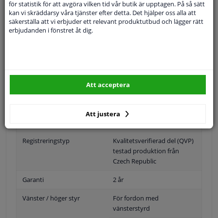
Specifikationer
för statistik för att avgöra vilken tid vår butik är upptagen. På så sätt
kan vi skräddarsy våra tjänster efter detta. Det hjälper oss alla att
säkerställa att vi erbjuder ett relevant produktutbud och lägger rätt
erbjudanden i fönstret åt dig.
Position
Vänster, förarens sida
Ytter-/Innerspegel
Uppvärmbar
Att acceptera
Bulb-formad
jämna artikelnummer
6432381
Att justera
bara i förbindelse med
OEM
Registreringstyp
Kvalitetsverifierad del (QVP)
testad produktion från
Czech Republic
Garanti
2 år
Vänster / höger styr
För fordon med
vänsterstyrd