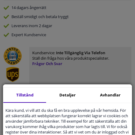
14 dagars
ångerrätt
Beställ
smidigt och betala tryggt
Leverans inom 2 dagar
Expert
Kundservice
Kundservice:
Inte Tillgänglig Via Telefon
Ställ din fråga hos våra produktspecialister.
Frågor Och Svar
Tillstånd
Detaljer
Avhandlar
Modellmatchande garanti, Hitta rätt bildelar.
Fyll i ditt registreringsnummer
eller
Välj din bil
.
Kära kund, vi vill att du ska få en bra upplevelse på vår hemsida. För
att säkerställa att webbplatsen fungerar korrekt lagrar vi cookies och
SÖK
använder jämförbara tekniker. Till exempel för att säkerställa att din
varukorg kommer ihåg vilka produkter som har lagts till. Vi för också
register över dina interaktioner. Så att vi vet om du är inloggad och vi