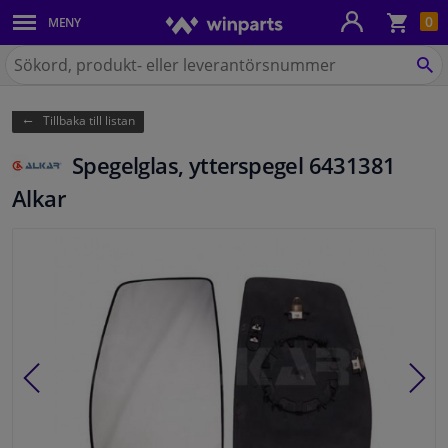
Kun
0
MENY
Karosseri
Sök
på
SÖ
Belysning
Winparts.se
Tillbaka till listan
Bromssystem
Spegelglas, ytterspegel 6431381
Avgassystem
Alkar
Chassidelar
Kylsystem & Värmesystem
Motordelar
Filter & Vätskor
Bagage & Transport