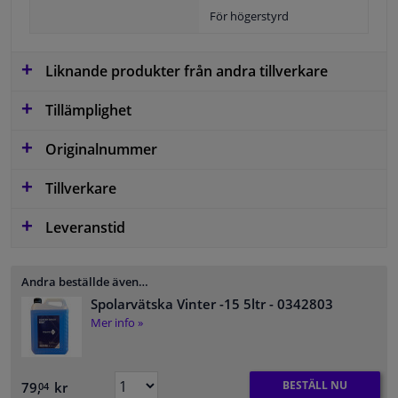
För högerstyrd
Liknande produkter från andra tillverkare
Tillämplighet
Originalnummer
Tillverkare
Leveranstid
Andra beställde även…
Spolarvätska Vinter -15 5ltr
- 0342803
Mer info »
BESTÄLL NU
79,
kr
04