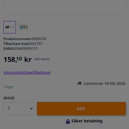
Fönster & Tillbehör
Interiör & bilklädsel
Produktnummer:
0689254
Bilvård & Tillbehör
Tillverkare kod:
6402797
EAN:
8424445099115
158,
kr
10
Verkstad & Verktyg
Inkl moms
Visa produktspecifikationer
Husbil, motorcykel, cykel & båt
Levereras 10-08-2026
I lager
Sensorer & Elsystem
Antal:
KÖP
Säker betalning