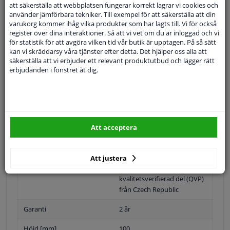
Specifikationer
att säkerställa att webbplatsen fungerar korrekt lagrar vi cookies och
använder jämförbara tekniker. Till exempel för att säkerställa att din
varukorg kommer ihåg vilka produkter som har lagts till. Vi för också
register över dina interaktioner. Så att vi vet om du är inloggad och vi
för statistik för att avgöra vilken tid vår butik är upptagen. På så sätt
Position
Höger passagerarsida
kan vi skräddarsy våra tjänster efter detta. Det hjälper oss alla att
säkerställa att vi erbjuder ett relevant produktutbud och lägger rätt
erbjudanden i fönstret åt dig.
Ytter-/Innerspegel
Bulb-formad
Uppvärmbar
Position
Höger (passagerarsidan)
Att acceptera
jämna artikelnummer
6401797
bara i förbindelse med
OEM
Att justera
Registreringstyp
Noggrannhet testad av
kvalitetsverifierad del (QVP)
från Czech Republic
Garanti
2 år
Höjd [mm]
100