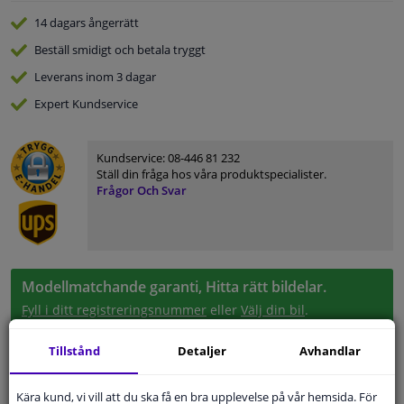
14 dagars
ångerrätt
Beställ
smidigt och betala tryggt
Leverans inom 3 dagar
Expert
Kundservice
Kundservice:
08-446 81 232
Ställ din fråga hos våra produktspecialister.
Frågor Och Svar
Modellmatchande garanti, Hitta rätt bildelar.
Fyll i ditt registreringsnummer
eller
Välj din bil
.
SÖK
Tillstånd
Detaljer
Avhandlar
Kära kund, vi vill att du ska få en bra upplevelse på vår hemsida. För