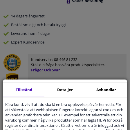
Säker betalning
14 dagars
ångerrätt
Beställ
smidigt och betala tryggt
Leverans inom 4 dagar
Expert
Kundservice
Kundservice:
08-446 81 232
Ställ din fråga hos våra produktspecialister.
Frågor Och Svar
Tillstånd
Detaljer
Avhandlar
Modellmatchande garanti, Hitta rätt bildelar.
Kära kund, vi vill att du ska få en bra upplevelse på vår hemsida. För
Fyll i ditt registreringsnummer
eller
Välj din bil
.
att säkerställa att webbplatsen fungerar korrekt lagrar vi cookies och
använder jämförbara tekniker. Till exempel för att säkerställa att din
varukorg kommer ihåg vilka produkter som har lagts till. Vi för också
SÖK
register över dina interaktioner. Så att vi vet om du är inloggad och vi