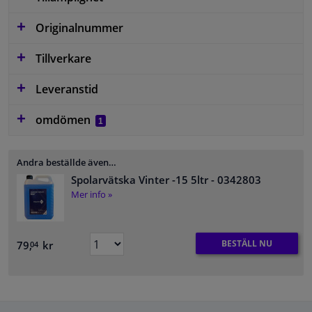
Originalnummer
Tillverkare
Leveranstid
omdömen
1
Andra beställde även…
Spolarvätska Vinter -15 5ltr
- 0342803
Mer info »
BESTÄLL NU
79,
kr
04