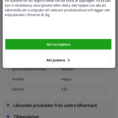
för statistik för att avgöra vilken tid vår butik är upptagen. På så sätt
kan vi skräddarsy våra tjänster efter detta. Det hjälper oss alla att
Specifikationer
säkerställa att vi erbjuder ett relevant produktutbud och lägger rätt
erbjudanden i fönstret åt dig.
Tillämplighet: höger
Position
Höger passagerarsida
Att acceptera
Ytter-/Innerspegel
Uppvärmbar
Bulb-formad
Att justera
jämna artikelnummer
5818837
Kvalitet
Hagus
Garanti
3 år
Liknande produkter från andra tillverkare
Tillämplighet