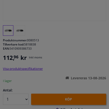
Fönster & Tillbehör
Interiör & bilklädsel
Bilvård & Tillbehör
Produktnummer:
0080513
Tillverkare kod:
5818838
EAN:
5410909386733
Verkstad & Verktyg
112,
kr
96
Inkl moms
Husbil, motorcykel, cykel & båt
Visa produktspecifikationer
Sensorer & Elsystem
Levereras 13-08-2026
I lager
Antal:
KÖP