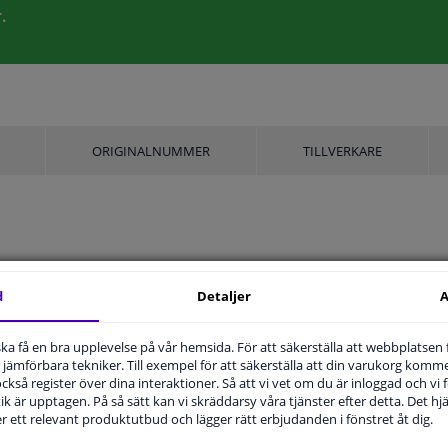
.
ORIGINALNUMMER
TILLVERKARE
d
Detaljer
A
u ska få en bra upplevelse på vår hemsida. För att säkerställa att webbplatsen
Höger passagerarsida
jämförbara tekniker. Till exempel för att säkerställa att din varukorg komme
 också register över dina interaktioner. Så att vi vet om du är inloggad och vi fö
Bulb-formad
ik är upptagen. På så sätt kan vi skräddarsy våra tjänster efter detta. Det hjäl
der ett relevant produktutbud och lägger rätt erbjudanden i fönstret åt dig.
Uppvärmbar