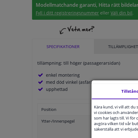
Modellmatchande garanti, Hitta rätt bildelar
Fyll i ditt registreringsnummer
eller
Välj din bil
.
SPECIFIKATIONER
TILLÄMPLIGHET
tillämpning: till höger (passagerarsidan)
enkel montering
med död vinkel (asfärisk)
upphettad
Tillstån
Kära kund, vi vill att d
Position
vi cookies och använder 
som har lagts till. Vi för
Ytter-/Innerspegel
avgöra vilken tid vår but
säkerställa att vi erbju