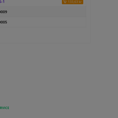
5-1
133,63 kr
0009
0005
RVICE