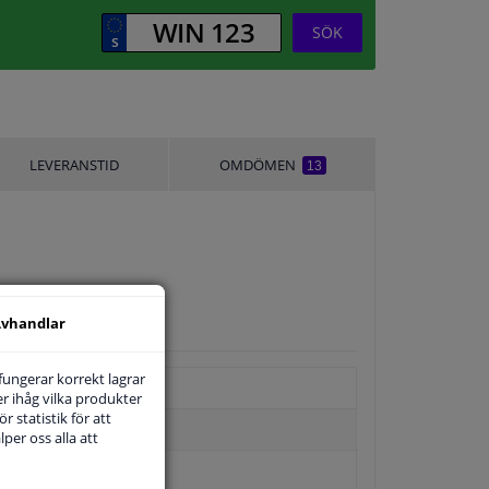
SÖK
LEVERANSTID
OMDÖMEN
13
vhandlar
 fungerar korrekt lagrar
r ihåg vilka produkter
r statistik för att
per oss alla att