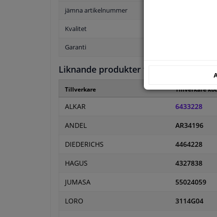
jämna artikelnummer
Kvalitet
Garanti
Liknande produkter från andra tillver
A
Tillverkare
Tillverkare ko
ALKAR
6433228
ANDEL
AR34196
DIEDERICHS
4464228
HAGUS
4327838
JUMASA
55024059
LORO
3114G04