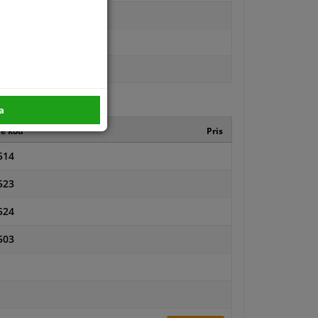
a
re kod
Pris
514
523
524
503