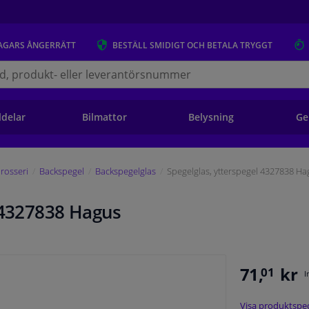
AGARS
ÅNGERRÄTT
BESTÄLL
SMIDIGT OCH BETALA TRYGGT
s.se
ldelar
Bilmattor
Belysning
Ge
rosseri
Backspegel
Backspegelglas
Spegelglas, ytterspegel 4327838 Ha
l 4327838 Hagus
71,
kr
01
I
Visa produktspec