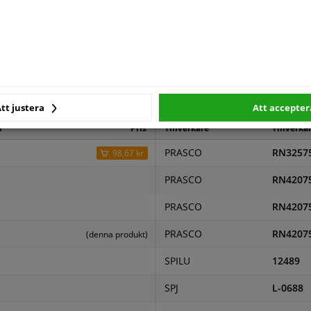
4327837
Hagus
3 år
kare
tt justera
Att accepter
d
Pris
Tillverkare
Tillverka
PRASCO
RN3257
98,67 kr
PRASCO
RN4207
PRASCO
RN4207
PRASCO
RN4207
(denna produkt)
SPILU
12489
SPJ
L-0688