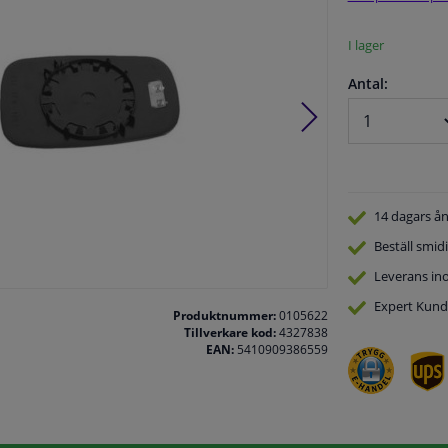
I lager
Antal:
14 dagars
ån
Beställ
smidi
Leverans in
Expert
Kund
Produktnummer:
0105622
Tillverkare kod:
4327838
EAN:
5410909386559