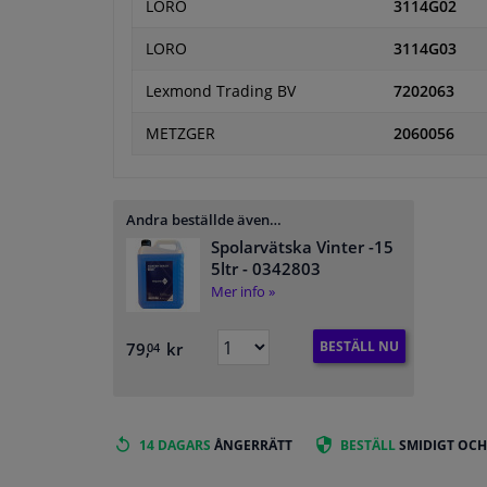
LORO
3114G02
LORO
3114G03
Lexmond Trading BV
7202063
METZGER
2060056
Andra beställde även…
Spolarvätska Vinter -15
5ltr
- 0342803
Mer info »
BESTÄLL NU
79,
kr
04
14 DAGARS
ÅNGERRÄTT
BESTÄLL
SMIDIGT OCH