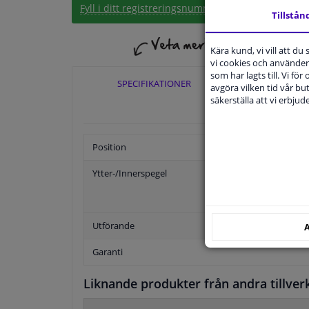
Fyll i ditt registreringsnummer
eller
Välj din bil
.
Tillstån
Kära kund, vi vill att d
vi cookies och använder 
som har lagts till. Vi för
SPECIFIKATIONER
TILLÄ
avgöra vilken tid vår but
säkerställa att vi erbju
Position
Ytter-/Innerspegel
Utförande
A
Garanti
Liknande produkter från andra tillver