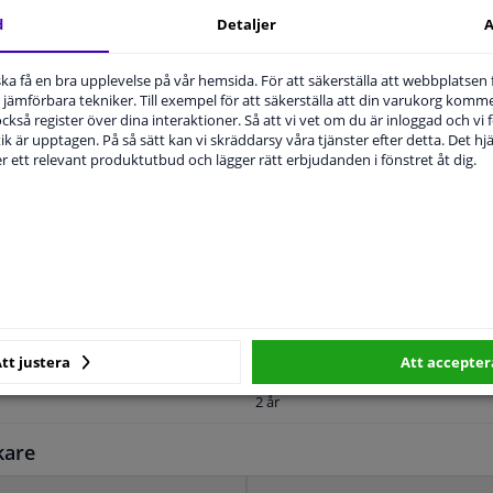
d
Detaljer
A
u ska få en bra upplevelse på vår hemsida. För att säkerställa att webbplatsen
jämförbara tekniker. Till exempel för att säkerställa att din varukorg komme
 också register över dina interaktioner. Så att vi vet om du är inloggad och vi fö
MPLIGHET
ORIGINALNUMMER
T
ik är upptagen. På så sätt kan vi skräddarsy våra tjänster efter detta. Det hjäl
der ett relevant produktutbud och lägger rätt erbjudanden i fönstret åt dig.
Vänster, förarens sida
Bulb-formad
Uppvärmbar
För fordon med dödvinkelassistent
tt justera
Att accepter
2 år
kare