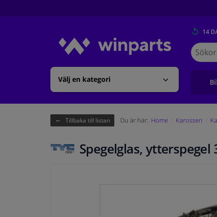
14 D
Sök
på
Winpart
Välj en kategori
Bi
Du är här:
Home
Karosseri
Ka
Tillbaka till listan
Spegelglas, ytterspegel