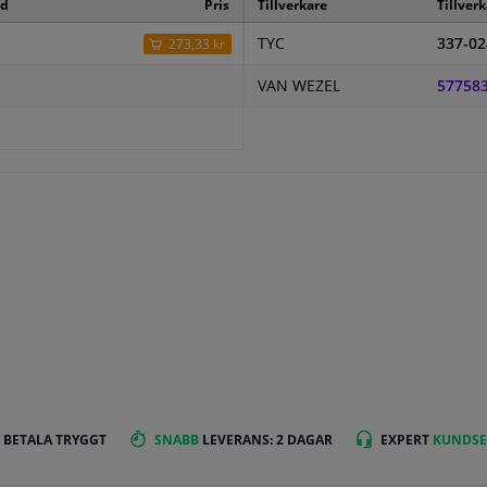
od
Pris
Tillverkare
Tillver
TYC
337-02
273,33 kr
VAN WEZEL
57758
 BETALA TRYGGT
SNABB
LEVERANS: 2 DAGAR
EXPERT
KUNDSE