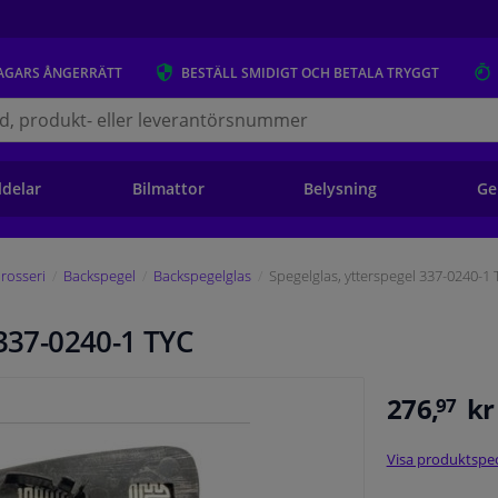
AGARS
ÅNGERRÄTT
BESTÄLL
SMIDIGT OCH BETALA TRYGGT
s.se
ldelar
Bilmattor
Belysning
Ge
rosseri
Backspegel
Backspegelglas
Spegelglas, ytterspegel 337-0240-1
 337-0240-1 TYC
276,
kr
97
Visa produktspec