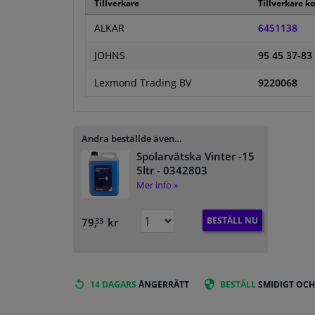
Tillverkare
Tillverkare k
ALKAR
6451138
JOHNS
95 45 37-83
Lexmond Trading BV
9220068
Andra beställde även…
Spolarvätska Vinter -15
5ltr
- 0342803
Mer info »
BESTÄLL NU
79,
kr
33
14 DAGARS
ÅNGERRÄTT
BESTÄLL
SMIDIGT OCH