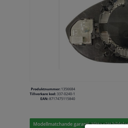
Produktnummer:
1356684
Tillverkare kod:
337-0240-1
EAN:
8717475115840
Modellmatchande garanti, Hitta rätt bildelar