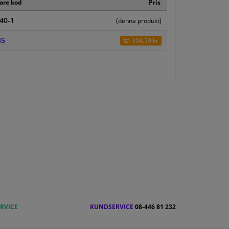
kare kod
Pris
40-1
(denna produkt)
35
394,59 kr
RVICE
KUNDSERVICE
08-446 81 232