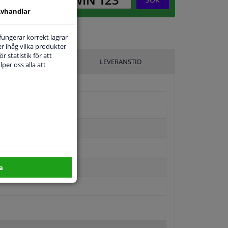
vhandlar
 fungerar korrekt lagrar
r ihåg vilka produkter
r statistik för att
ILLVERKARE
LEVERANSTID
per oss alla att
a