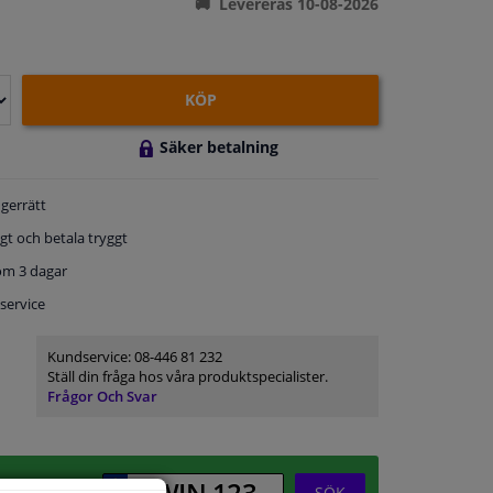
Levereras 10-08-2026
KÖP
Säker betalning
gerrätt
gt och betala tryggt
om 3 dagar
service
Kundservice:
08-446 81 232
Ställ din fråga hos våra produktspecialister.
Frågor Och Svar
SÖK