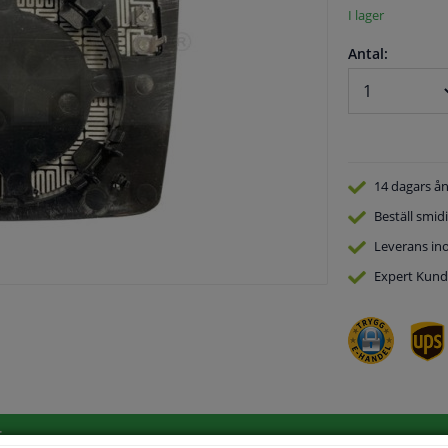
I lager
Antal:
14 dagars
ån
Beställ
smidi
Leverans in
Expert
Kund
.