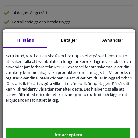
14 dagars
ångerrätt
Beställ
smidigt och betala tryggt
Leverans inom 4 dagar
Tillstånd
Detaljer
Avhandlar
Expert
Kundservice
Kära kund, vi vill att du ska få en bra upplevelse på vår hemsida. För
Kundservice:
Inte Tillgänglig Via Telefon
att säkerställa att webbplatsen fungerar korrekt lagrar vi cookies och
Ställ din fråga hos våra produktspecialister.
använder jämförbara tekniker. Till exempel för att säkerställa att din
Frågor Och Svar
varukorg kommer ihåg vilka produkter som har lagts till. Vi för också
register över dina interaktioner. Så att vi vet om du är inloggad och vi
för statistik för att avgöra vilken tid vår butik är upptagen. På så sätt
kan vi skräddarsy våra tjänster efter detta. Det hjälper oss alla att
säkerställa att vi erbjuder ett relevant produktutbud och lägger rätt
erbjudanden i fönstret åt dig.
Modellmatchande garanti, Hitta rätt bildelar.
Fyll i ditt registreringsnummer
eller
Välj din bil
.
SÖK
Att acceptera