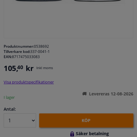
Fönster & Tillbehör
Interiör & bilklädsel
Bilvård & Tillbehör
Produktnummer:
0538692
Tillverkare kod:
337-0041-1
EAN:
8717475033083
Verkstad & Verktyg
105,
kr
40
Inkl moms
Husbil, motorcykel, cykel & båt
Visa produktspecifikationer
Sensorer & Elsystem
Levereras 12-08-2026
I lager
Antal:
KÖP
Säker betalning