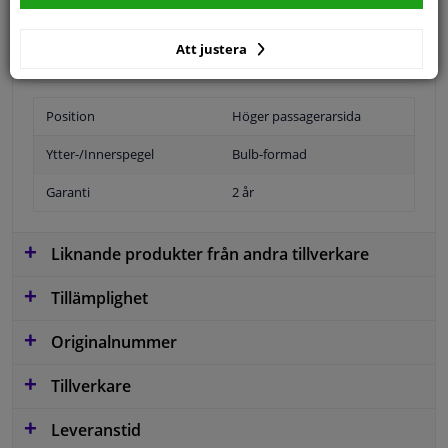
Specifikationer
Att justera
Position
Höger passagerarsida
Ytter-/Innerspegel
Bulb-formad
Garanti
2 år
Liknande produkter från andra tillverkare
Tillämplighet
Originalnummer
Tillverkare
Leveranstid