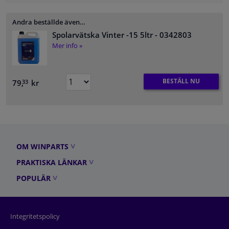
Andra beställde även…
Spolarvätska Vinter -15 5ltr
- 0342803
Mer info »
BESTÄLL NU
79,
kr
33
OM WINPARTS
PRAKTISKA LÄNKAR
POPULÄR
Integritetspolicy