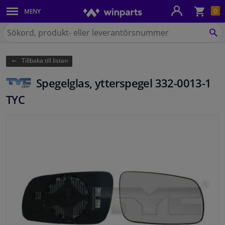
Kun
0
MENY
Karosseri
Sök
på
SÖ
Belysning
Winparts.se
Tillbaka till listan
Bromssystem
Spegelglas, ytterspegel 332-0013-1
Avgassystem
TYC
Chassidelar
Kylsystem & Värmesystem
Motordelar
Filter & Vätskor
Bagage & Transport