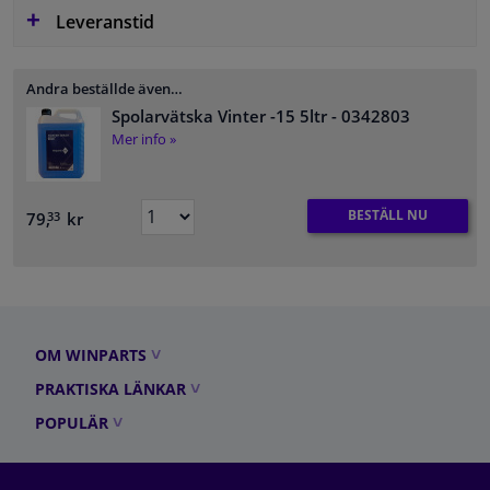
Leveranstid
Andra beställde även…
Spolarvätska Vinter -15 5ltr
- 0342803
Mer info »
BESTÄLL NU
79,
kr
33
OM WINPARTS
PRAKTISKA LÄNKAR
POPULÄR