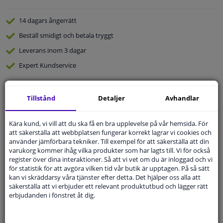
14 dagars
ångerrätt
Beställ
smidigt och betala tryggt
Leverans inom 3 dagar
Expert
Kundservice
Kundservice:
Inte Tillgänglig Via Telefon
Tillstånd
Detaljer
Avhandlar
Ställ din fråga hos våra produktspecialister.
Frågor Och Svar
Kära kund, vi vill att du ska få en bra upplevelse på vår hemsida. För
att säkerställa att webbplatsen fungerar korrekt lagrar vi cookies och
använder jämförbara tekniker. Till exempel för att säkerställa att din
varukorg kommer ihåg vilka produkter som har lagts till. Vi för också
register över dina interaktioner. Så att vi vet om du är inloggad och vi
Modellmatchande garanti, Hitta rätt bildelar.
för statistik för att avgöra vilken tid vår butik är upptagen. På så sätt
kan vi skräddarsy våra tjänster efter detta. Det hjälper oss alla att
Fyll i ditt registreringsnummer
eller
Välj din bil
.
säkerställa att vi erbjuder ett relevant produktutbud och lägger rätt
erbjudanden i fönstret åt dig.
SÖK