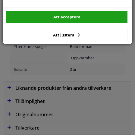
Specifikationer
Att acceptera
Att justera
Position
Höger passagerarsida
Ytter-/Innerspegel
Bulb-formad
Uppvärmbar
Garanti
2 år
Liknande produkter från andra tillverkare
Tillämplighet
Originalnummer
Tillverkare