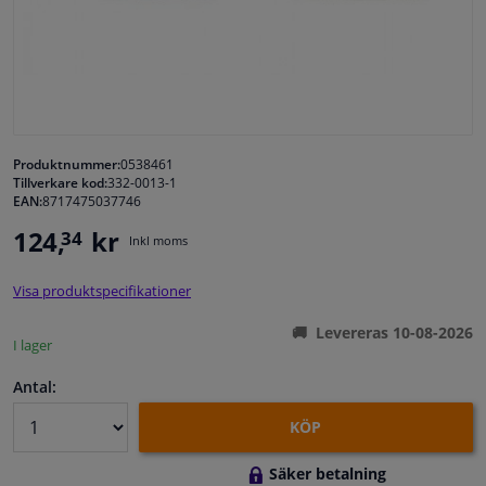
Fönster & Tillbehör
Interiör & bilklädsel
Bilvård & Tillbehör
Produktnummer:
0538461
Tillverkare kod:
332-0013-1
EAN:
8717475037746
Verkstad & Verktyg
124,
kr
34
Inkl moms
Husbil, motorcykel, cykel & båt
Visa produktspecifikationer
Sensorer & Elsystem
Levereras 10-08-2026
I lager
Antal:
KÖP
Säker betalning