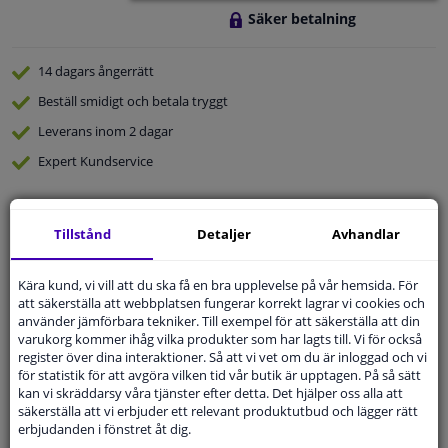
Säker betalning
14 dagars
ångerrätt
Beställ
smidigt och betala tryggt
Leverans inom 2 dagar
Expert
Kundservice
Kundservice:
Inte Tillgänglig Via Telefon
Tillstånd
Detaljer
Avhandlar
Ställ din fråga hos våra produktspecialister.
Frågor Och Svar
Kära kund, vi vill att du ska få en bra upplevelse på vår hemsida. För
att säkerställa att webbplatsen fungerar korrekt lagrar vi cookies och
använder jämförbara tekniker. Till exempel för att säkerställa att din
varukorg kommer ihåg vilka produkter som har lagts till. Vi för också
register över dina interaktioner. Så att vi vet om du är inloggad och vi
Modellmatchande garanti, Hitta rätt bildelar.
för statistik för att avgöra vilken tid vår butik är upptagen. På så sätt
Fyll i ditt registreringsnummer
eller
Välj din bil
.
kan vi skräddarsy våra tjänster efter detta. Det hjälper oss alla att
säkerställa att vi erbjuder ett relevant produktutbud och lägger rätt
erbjudanden i fönstret åt dig.
SÖK