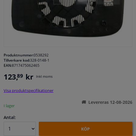
Fönster & Tillbehör
Interiör & bilklädsel
Bilvård & Tillbehör
Produktnummer:
0538292
Tillverkare kod:
328-0148-1
Verkstad & Verktyg
EAN:
8717475062465
123,
kr
89
Husbil, motorcykel, cykel & båt
Inkl moms
Visa produktspecifikationer
Sensorer & Elsystem
Levereras 12-08-2026
I lager
Antal:
KÖP