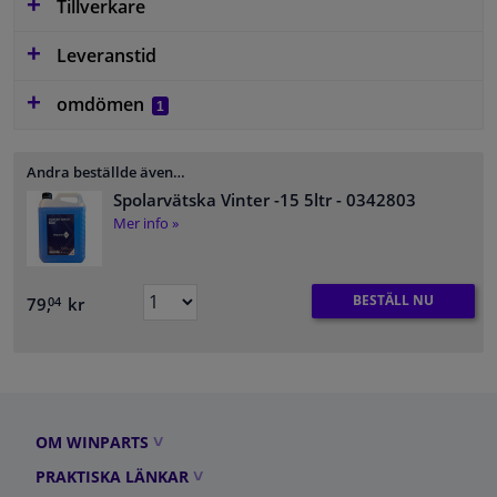
Tillverkare
Leveranstid
omdömen
1
Andra beställde även…
Spolarvätska Vinter -15 5ltr
- 0342803
Mer info »
BESTÄLL NU
79,
kr
04
OM WINPARTS
PRAKTISKA LÄNKAR