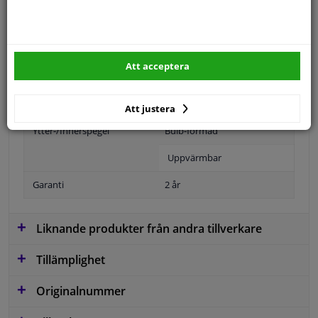
Specifikationer
Att acceptera
Position
Vänster, förarens sida
Att justera
Ytter-/Innerspegel
Bulb-formad
Uppvärmbar
Garanti
2 år
Liknande produkter från andra tillverkare
Tillämplighet
Originalnummer