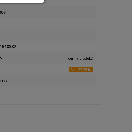
503
387
1510387
7-1
(denna produkt)
133,35 kr
0017