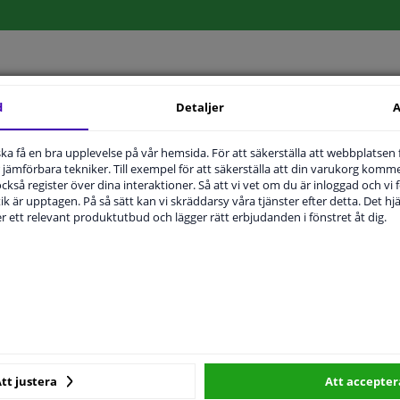
d
Detaljer
A
MPLIGHET
ORIGINALNUMMER
T
u ska få en bra upplevelse på vår hemsida. För att säkerställa att webbplatsen
jämförbara tekniker. Till exempel för att säkerställa att din varukorg komme
 också register över dina interaktioner. Så att vi vet om du är inloggad och vi fö
Höger passagerarsida
ik är upptagen. På så sätt kan vi skräddarsy våra tjänster efter detta. Det hjäl
der ett relevant produktutbud och lägger rätt erbjudanden i fönstret åt dig.
Bulb-formad
Uppvärmbar
2 år
kare
od
Pris
Tillverkare
Tillverka
tt justera
Att accepter