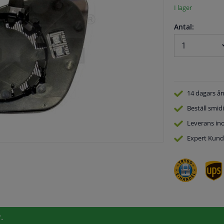
I lager
Antal:
14 dagars
ån
Beställ
smidi
Leverans in
Expert
Kund
.