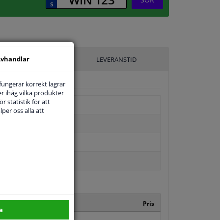
vhandlar
ILLVERKARE
LEVERANSTID
 fungerar korrekt lagrar
r ihåg vilka produkter
r statistik för att
per oss alla att
re kod
Pris
a