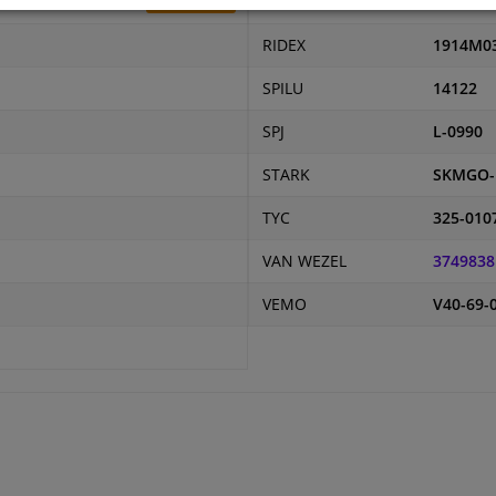
PRASCO
OP4167
104,64 kr
RIDEX
1914M0
SPILU
14122
SPJ
L-0990
STARK
SKMGO-
TYC
325-010
VAN WEZEL
3749838
VEMO
V40-69-