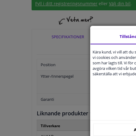
Fyll i ditt registreringsnummer
eller
Välj din bil
.
Tillstån
SPECIFIKATIONER
TILLÄ
Kära kund, vi vill att d
vi cookies och använder 
som har lagts till. Vi för
Position
avgöra vilken tid vår but
säkerställa att vi erbju
Ytter-/Innerspegel
Garanti
Liknande produkter från andra tillver
Tillverkare
Tillverkare k
A