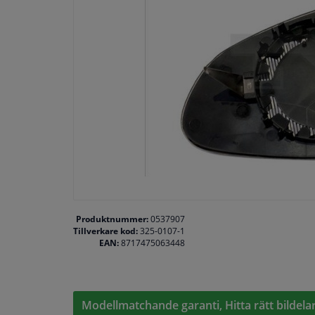
Produktnummer:
0537907
Tillverkare kod:
325-0107-1
EAN:
8717475063448
Modellmatchande garanti, Hitta rätt bildelar