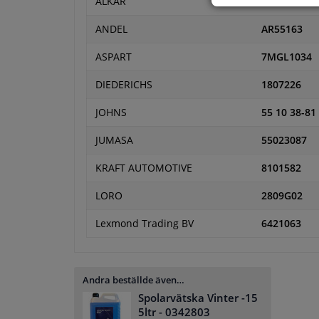
ALKAR
6432442
ANDEL
AR55163
ASPART
7MGL1034
DIEDERICHS
1807226
JOHNS
55 10 38-81
JUMASA
55023087
KRAFT AUTOMOTIVE
8101582
LORO
2809G02
Lexmond Trading BV
6421063
Andra beställde även…
Spolarvätska Vinter -15
5ltr
- 0342803