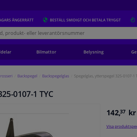
AGARS
ÅNGERRÄTT
BESTÄLL
SMIDIGT OCH BETALA TRYGGT
s.se
ldelar
Bilmattor
Belysning
Ge
rosseri
Backspegel
Backspegelglas
Spegelglas, ytterspegel 325-0107-1
 325-0107-1 TYC
142,
kr
37
Visa produktspec