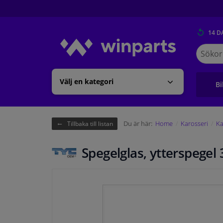
14 D
Sök
på
Winpart
Välj en kategori
Bi
Du är här:
Home
Karosseri
Ka
Tillbaka till listan
Spegelglas, ytterspegel