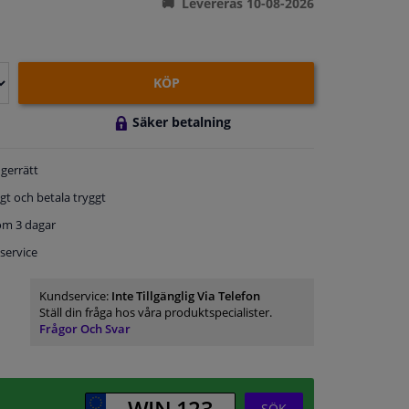
Levereras 10-08-2026
KÖP
Säker betalning
gerrätt
gt och betala tryggt
om 3 dagar
service
Kundservice:
Inte Tillgänglig Via Telefon
Ställ din fråga hos våra produktspecialister.
Frågor Och Svar
SÖK