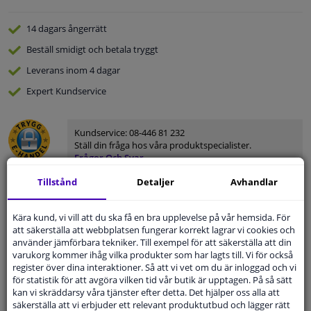
14 dagars
ångerrätt
Beställ
smidigt och betala tryggt
Leverans inom 4 dagar
Expert
Kundservice
Kundservice:
08-446 81 232
Ställ din fråga hos våra produktspecialister.
Frågor Och Svar
Tillstånd
Detaljer
Avhandlar
Kära kund, vi vill att du ska få en bra upplevelse på vår hemsida. För
att säkerställa att webbplatsen fungerar korrekt lagrar vi cookies och
Modellmatchande garanti, Hitta rätt bildelar.
använder jämförbara tekniker. Till exempel för att säkerställa att din
Fyll i ditt registreringsnummer
eller
Välj din bil
.
varukorg kommer ihåg vilka produkter som har lagts till. Vi för också
register över dina interaktioner. Så att vi vet om du är inloggad och vi
SÖK
för statistik för att avgöra vilken tid vår butik är upptagen. På så sätt
kan vi skräddarsy våra tjänster efter detta. Det hjälper oss alla att
säkerställa att vi erbjuder ett relevant produktutbud och lägger rätt