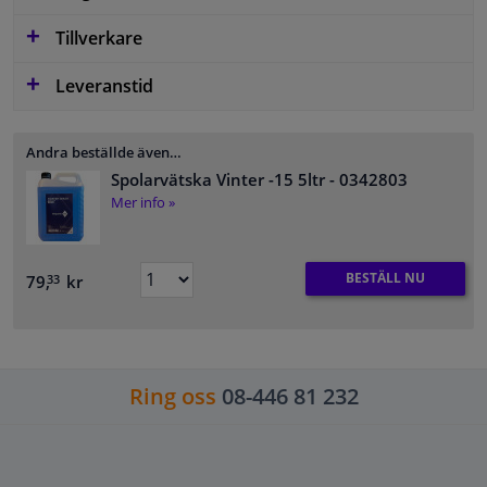
Tillverkare
Leveranstid
Andra beställde även…
Spolarvätska Vinter -15 5ltr
- 0342803
Mer info »
BESTÄLL NU
79,
kr
33
Ring oss
08-446 81 232