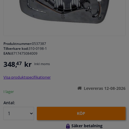
Fönster & Tillbehör
Interiör & bilklädsel
Bilvård & Tillbehör
Produktnummer:
0537387
Tillverkare kod:
310-0198-1
EAN:
8717475084009
Verkstad & Verktyg
348,
kr
47
Inkl moms
Husbil, motorcykel, cykel & båt
Visa produktspecifikationer
Sensorer & Elsystem
Levereras 12-08-2026
I lager
Antal:
KÖP
Säker betalning