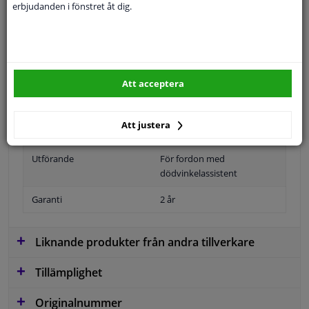
erbjudanden i fönstret åt dig.
Specifikationer
Position
Vänster, förarens sida
Att acceptera
Ytter-/Innerspegel
Bulb-formad
Att justera
Uppvärmbar
Utförande
För fordon med
dödvinkelassistent
Garanti
2 år
Liknande produkter från andra tillverkare
Tillämplighet
Originalnummer