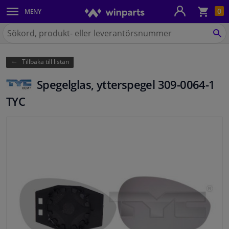
Kun
0
MENY
Karosseri
Sök
på
SÖ
Belysning
Winparts.se
Tillbaka till listan
Bromssystem
Spegelglas, ytterspegel 309-0064-1
Avgassystem
TYC
Chassidelar
Kylsystem & Värmesystem
Motordelar
Filter & Vätskor
Bagage & Transport