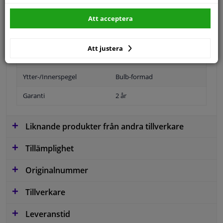
Specifikationer
Att acceptera
Att justera
Position
Vänster, förarens sida
Ytter-/Innerspegel
Bulb-formad
Garanti
2 år
Liknande produkter från andra tillverkare
Tillämplighet
Originalnummer
Tillverkare
Leveranstid