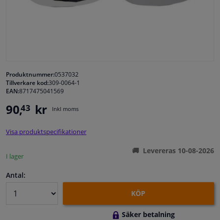
Fönster & Tillbehör
Interiör & bilklädsel
Bilvård & Tillbehör
Produktnummer:
0537032
Tillverkare kod:
309-0064-1
EAN:
8717475041569
Verkstad & Verktyg
90,
kr
43
Inkl moms
Husbil, motorcykel, cykel & båt
Visa produktspecifikationer
Sensorer & Elsystem
Levereras 10-08-2026
I lager
Antal:
KÖP
Säker betalning