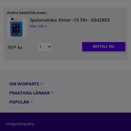
Andra beställde även…
Spolarvätska Vinter -15 5ltr
- 0342803
Mer info »
BESTÄLL NU
79,
kr
33
OM WINPARTS
PRAKTISKA LÄNKAR
POPULÄR
Integritetspolicy