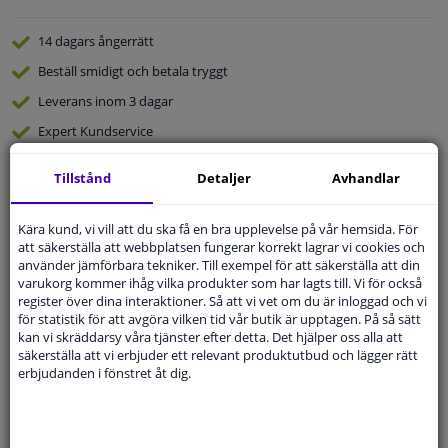
14 dagars
ångerrätt
Beställ
smidigt och betala tryggt
Leverans inom 3 dagar
Expert
Kundservice
Tillstånd
Detaljer
Avhandlar
Kundservice:
Inte Tillgänglig Via Telefon
Ställ din fråga hos våra produktspecialister.
Frågor Och Svar
Kära kund, vi vill att du ska få en bra upplevelse på vår hemsida. För
att säkerställa att webbplatsen fungerar korrekt lagrar vi cookies och
använder jämförbara tekniker. Till exempel för att säkerställa att din
varukorg kommer ihåg vilka produkter som har lagts till. Vi för också
register över dina interaktioner. Så att vi vet om du är inloggad och vi
för statistik för att avgöra vilken tid vår butik är upptagen. På så sätt
Modellmatchande garanti, Hitta rätt bildelar.
kan vi skräddarsy våra tjänster efter detta. Det hjälper oss alla att
säkerställa att vi erbjuder ett relevant produktutbud och lägger rätt
Fyll i ditt registreringsnummer
eller
Välj din bil
.
erbjudanden i fönstret åt dig.
SÖK