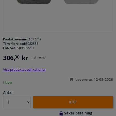
Fönster & Tillbehör
Interiör & bilklädsel
Bilvård & Tillbehör
Produktnummer:
1017209
Tillverkare kod:
3082838
EAN:
5410909689513
Verkstad & Verktyg
306,
kr
30
Inkl moms
Husbil, motorcykel, cykel & båt
Visa produktspecifikationer
Sensorer & Elsystem
Levereras 12-08-2026
I lager
Antal:
KÖP
Säker betalning