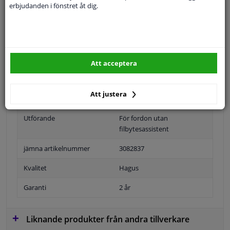
erbjudanden i fönstret åt dig.
Specifikationer
Position
Höger passagerarsida
Att acceptera
Ytter-/Innerspegel
Uppvärmbar
Att justera
Bulb-formad
Utförande
För fordon utan
filbytesassistent
jämna artikelnummer
3082837
Kvalitet
Hagus
Garanti
2 år
Liknande produkter från andra tillverkare