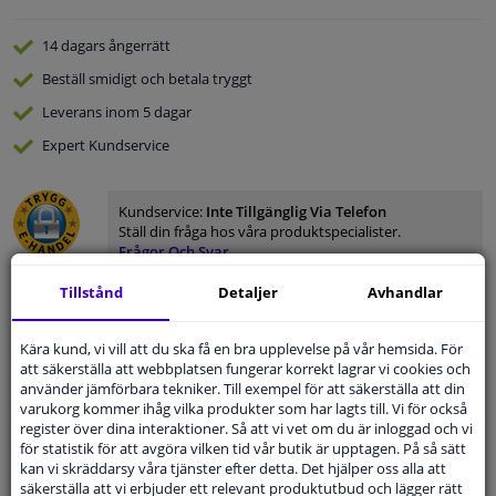
14 dagars
ångerrätt
Beställ
smidigt och betala tryggt
Leverans inom 5 dagar
Expert
Kundservice
Kundservice:
Inte Tillgänglig Via Telefon
Ställ din fråga hos våra produktspecialister.
Frågor Och Svar
Tillstånd
Detaljer
Avhandlar
Kära kund, vi vill att du ska få en bra upplevelse på vår hemsida. För
Modellmatchande garanti, Hitta rätt bildelar.
att säkerställa att webbplatsen fungerar korrekt lagrar vi cookies och
använder jämförbara tekniker. Till exempel för att säkerställa att din
Fyll i ditt registreringsnummer
eller
Välj din bil
.
varukorg kommer ihåg vilka produkter som har lagts till. Vi för också
register över dina interaktioner. Så att vi vet om du är inloggad och vi
SÖK
för statistik för att avgöra vilken tid vår butik är upptagen. På så sätt
kan vi skräddarsy våra tjänster efter detta. Det hjälper oss alla att
säkerställa att vi erbjuder ett relevant produktutbud och lägger rätt