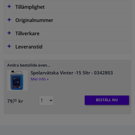
Tillämplighet
Originalnummer
Tillverkare
Leveranstid
Andra beställde även…
Spolarvätska Vinter -15 5ltr
- 0342803
Mer info »
BESTÄLL NU
79,
kr
33