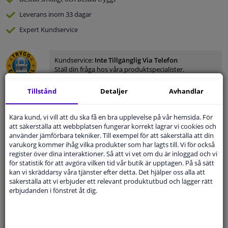
Leverans inom 33 dagar
Expert
Kundservice
Kundservice:
Inte Tillgänglig Via Telefon
Ställ din fråga hos våra produktspecialister.
Frågor Och Svar
Tillstånd
Detaljer
Avhandlar
Kära kund, vi vill att du ska få en bra upplevelse på vår hemsida. För
att säkerställa att webbplatsen fungerar korrekt lagrar vi cookies och
Modellmatchande garanti, Hitta rätt bildelar.
använder jämförbara tekniker. Till exempel för att säkerställa att din
varukorg kommer ihåg vilka produkter som har lagts till. Vi för också
Fyll i ditt registreringsnummer
eller
Välj din bil
.
register över dina interaktioner. Så att vi vet om du är inloggad och vi
för statistik för att avgöra vilken tid vår butik är upptagen. På så sätt
SÖK
kan vi skräddarsy våra tjänster efter detta. Det hjälper oss alla att
säkerställa att vi erbjuder ett relevant produktutbud och lägger rätt
erbjudanden i fönstret åt dig.
Specifikationer