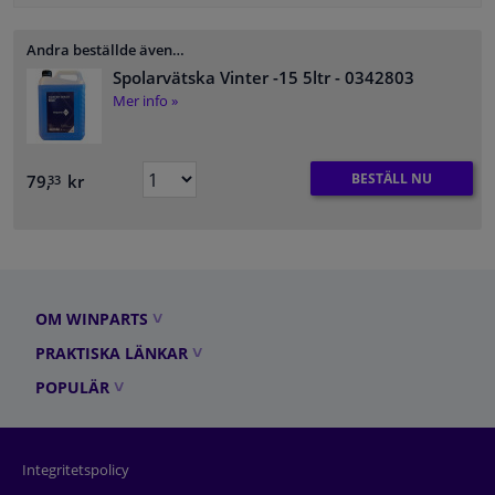
Andra beställde även…
Spolarvätska Vinter -15 5ltr
- 0342803
Mer info »
BESTÄLL NU
79,
kr
33
OM WINPARTS
PRAKTISKA LÄNKAR
POPULÄR
Integritetspolicy