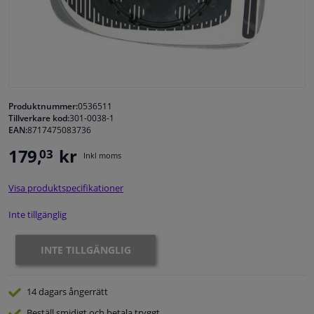
Fönster & Tillbehör
Interiör & bilklädsel
Sensorer & Elsystem
Produktnummer:
0536511
Tillverkare kod:
301-0038-1
EAN:
8717475083736
Bilvård & Tillbehör
179,
kr
03
Inkl moms
Verkstad & Verktyg
Visa produktspecifikationer
Husbil, motorcykel, cykel & båt
Inte tillgänglig
INTE TILLGÄNGLIG
14 dagars
ångerrätt
Beställ
smidigt och betala tryggt