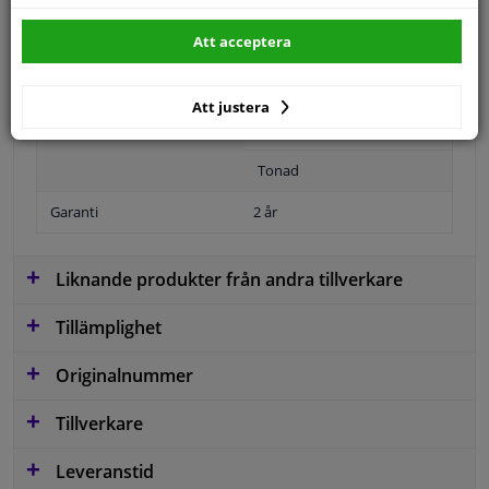
Att acceptera
Position
Vänster, förarens sida
Ytter-/Innerspegel
Bulb-formad
Att justera
Uppvärmbar
Tonad
Garanti
2 år
Liknande produkter från andra tillverkare
Tillämplighet
Originalnummer
Tillverkare
Leveranstid