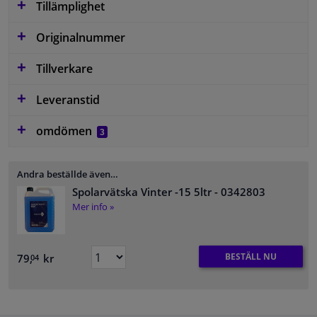
Tillämplighet
Originalnummer
Tillverkare
Leveranstid
omdömen
3
Andra beställde även…
Spolarvätska Vinter -15 5ltr
- 0342803
Mer info »
BESTÄLL NU
79,
kr
04