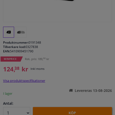
Fönster & Tillbehör
Interiör & bilklädsel
Bilvård & Tillbehör
Produktnummer:
0191348
Tillverkare kod:
0327838
EAN:
5410909451790
Verkstad & Verktyg
90
Rek. pris: 189,
kr
WINPRICE
Husbil, motorcykel, cykel & båt
124,
kr
38
Inkl moms
Sensorer & Elsystem
Visa produktspecifikationer
Levereras 13-08-2026
I lager
Antal:
KÖP