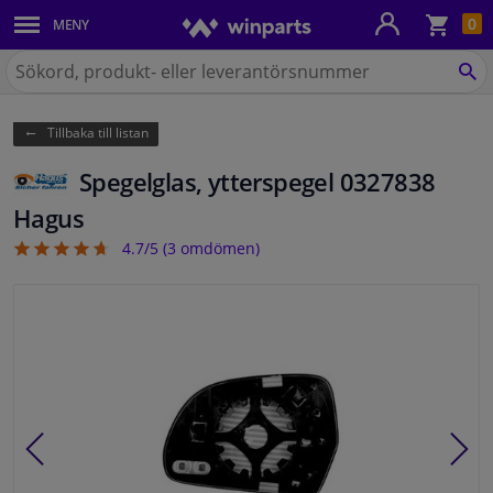
Kun
0
MENY
Karosseri
Sök
på
SÖ
Belysning
Winparts.se
Tillbaka till listan
Bromssystem
Spegelglas, ytterspegel 0327838
Avgassystem
Hagus
4.7/5 (
3
omdömen)
4.67
Chassidelar
Kylsystem & Värmesystem
Motordelar
Filter & Vätskor
Bagage & Transport