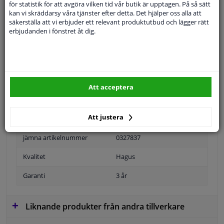
SÖK
för statistik för att avgöra vilken tid vår butik är upptagen. På så sätt
kan vi skräddarsy våra tjänster efter detta. Det hjälper oss alla att
säkerställa att vi erbjuder ett relevant produktutbud och lägger rätt
erbjudanden i fönstret åt dig.
Specifikationer
Position
Höger passagerarsida
Att acceptera
Ytter-/Innerspegel
Uppvärmbar
Att justera
Bulb-formad
jämna artikelnummer
0327837
Kvalitet
Hagus
Garanti
3 år
Liknande produkter från andra tillverkare