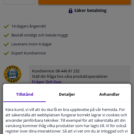
Säker betalning
14 dagars
ångerrätt
Beställ
smidigt och betala tryggt
Leverans inom 4 dagar
Expert
Kundservice
Kundservice:
08-446 81 232
Ställ din fråga hos våra produktspecialister.
Frågor Och Svar
Tillstånd
Detaljer
Avhandlar
Kära kund, vi vill att du ska få en bra upplevelse på vår hemsida. För
Modellmatchande garanti, Hitta rätt bildelar.
att säkerställa att webbplatsen fungerar korrekt lagrar vi cookies och
använder jämförbara tekniker. Till exempel för att säkerställa att din
Fyll i ditt registreringsnummer
eller
Välj din bil
.
varukorg kommer ihåg vilka produkter som har lagts till. Vi för också
register över dina interaktioner. Så att vi vet om du är inloggad och vi