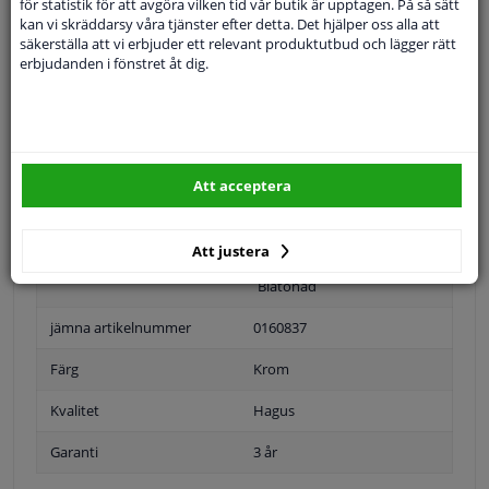
för statistik för att avgöra vilken tid vår butik är upptagen. På så sätt
kan vi skräddarsy våra tjänster efter detta. Det hjälper oss alla att
Specifikationer
säkerställa att vi erbjuder ett relevant produktutbud och lägger rätt
erbjudanden i fönstret åt dig.
Tillämplighet: höger
Position
Höger passagerarsida
Att acceptera
Ytter-/Innerspegel
Bulb-formad
Uppvärmbar
Att justera
Blåtonad
jämna artikelnummer
0160837
Färg
Krom
Kvalitet
Hagus
Garanti
3 år