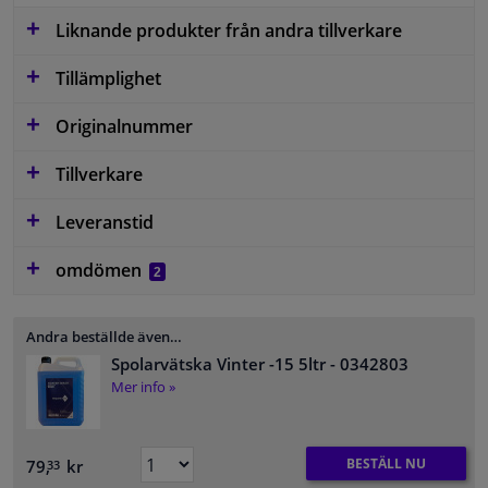
Liknande produkter från andra tillverkare
Tillämplighet
Originalnummer
Tillverkare
Leveranstid
omdömen
2
Andra beställde även…
Spolarvätska Vinter -15 5ltr
- 0342803
Mer info »
BESTÄLL NU
79,
kr
33