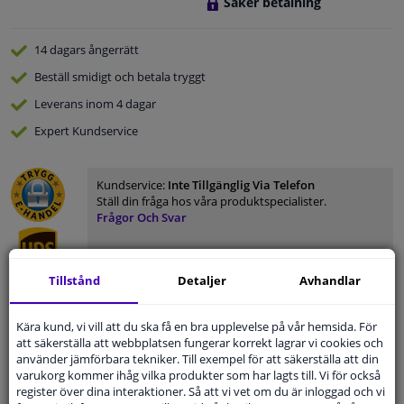
Säker betalning
14 dagars
ångerrätt
Beställ
smidigt och betala tryggt
Leverans inom 4 dagar
Expert
Kundservice
Kundservice:
Inte Tillgänglig Via Telefon
Ställ din fråga hos våra produktspecialister.
Frågor Och Svar
Tillstånd
Detaljer
Avhandlar
Modellmatchande garanti, Hitta rätt bildelar.
Kära kund, vi vill att du ska få en bra upplevelse på vår hemsida. För
Fyll i ditt registreringsnummer
eller
Välj din bil
.
att säkerställa att webbplatsen fungerar korrekt lagrar vi cookies och
använder jämförbara tekniker. Till exempel för att säkerställa att din
varukorg kommer ihåg vilka produkter som har lagts till. Vi för också
SÖK
register över dina interaktioner. Så att vi vet om du är inloggad och vi