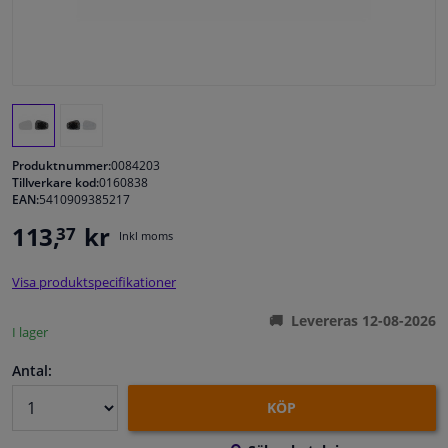
Fönster & Tillbehör
Interiör & bilklädsel
Bilvård & Tillbehör
Produktnummer:
0084203
Tillverkare kod:
0160838
EAN:
5410909385217
Verkstad & Verktyg
113,
kr
37
Inkl moms
Husbil, motorcykel, cykel & båt
Visa produktspecifikationer
Sensorer & Elsystem
Levereras 12-08-2026
I lager
Antal:
KÖP