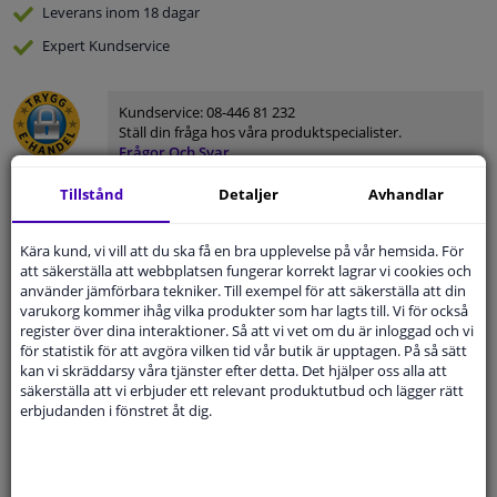
Leverans inom 18 dagar
Expert
Kundservice
Kundservice:
08-446 81 232
Ställ din fråga hos våra produktspecialister.
Frågor Och Svar
Tillstånd
Detaljer
Avhandlar
Kära kund, vi vill att du ska få en bra upplevelse på vår hemsida. För
Modellmatchande garanti, Hitta rätt bildelar.
att säkerställa att webbplatsen fungerar korrekt lagrar vi cookies och
använder jämförbara tekniker. Till exempel för att säkerställa att din
Fyll i ditt registreringsnummer
eller
Välj din bil
.
varukorg kommer ihåg vilka produkter som har lagts till. Vi för också
register över dina interaktioner. Så att vi vet om du är inloggad och vi
SÖK
för statistik för att avgöra vilken tid vår butik är upptagen. På så sätt
kan vi skräddarsy våra tjänster efter detta. Det hjälper oss alla att
säkerställa att vi erbjuder ett relevant produktutbud och lägger rätt
erbjudanden i fönstret åt dig.
Specifikationer
Tillämplighet: vänster