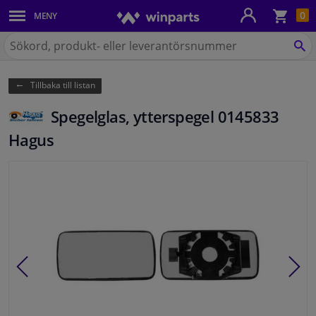
Kun
0
MENY
Karosseri
Sök
på
SÖ
Belysning
Winparts.se
Tillbaka till listan
Bromssystem
Spegelglas, ytterspegel 0145833
Avgassystem
Hagus
Chassidelar
Kylsystem & Värmesystem
Motordelar
Filter & Vätskor
Bagage & Transport