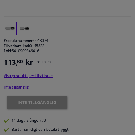
Fönster & Tillbehör
Interiör & bilklädsel
Produktnummer:
0013074
Bilvård & Tillbehör
Tillverkare kod:
0145833
EAN:
5410909346416
113,
kr
80
Verkstad & Verktyg
Inkl moms
Visa produktspecifikationer
Husbil, motorcykel, cykel & båt
Inte tillgänglig
Sensorer & Elsystem
INTE TILLGÄNGLIG
14 dagars
ångerrätt
Beställ
smidigt och betala tryggt