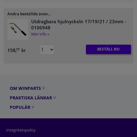
Andra beställde även…
Utdragbara hjulnyckeln 17/19/21 / 23mm
-
0106948
Mer info »
BESTÄLL NU
158,
kr
77
OM WINPARTS
PRAKTISKA LÄNKAR
POPULÄR
Integritetspolicy