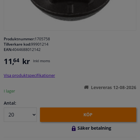
Fönster & Tillbehör
Interiör & bilklädsel
Produktnummer:
1705758
Tillverkare kod:
99901214
Bilvård & Tillbehör
EAN:
4044688012142
11,
kr
64
Inkl moms
Verkstad & Verktyg
Visa produktspecifikationer
Husbil, motorcykel, cykel & båt
Levereras 12-08-2026
I lager
Sensorer & Elsystem
Antal:
KÖP
Säker betalning