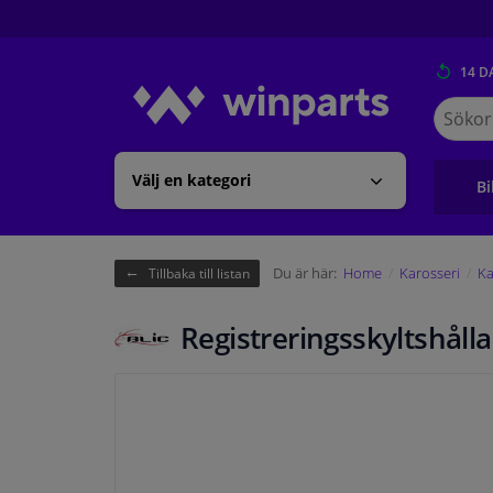
14 D
Sök
på
Winpart
Välj en kategori
Bi
Du är här:
Home
Karosseri
Ka
Tillbaka till listan
Registreringsskyltshålla