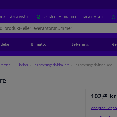
AGARS
ÅNGERRÄTT
BESTÄLL
SMIDIGT OCH BETALA TRYGGT
s.se
ldelar
Bilmattor
Belysning
Ge
rosseri
Tillbehör
Registreringsskylthållare
Registreringsskyltshållare
re
102,
kr
20
Visa produktspec