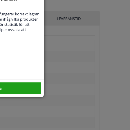
 fungerar korrekt lagrar
ILLVERKARE
LEVERANSTID
r ihåg vilka produkter
r statistik för att
per oss alla att
a