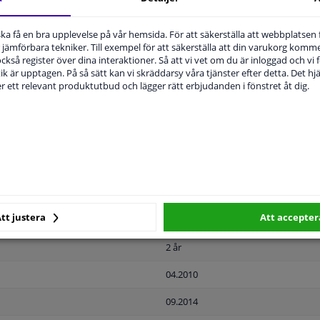
u ska få en bra upplevelse på vår hemsida. För att säkerställa att webbplatsen
MPLIGHET
ORIGINALNUMMER
T
jämförbara tekniker. Till exempel för att säkerställa att din varukorg komme
 också register över dina interaktioner. Så att vi vet om du är inloggad och vi fö
ik är upptagen. På så sätt kan vi skräddarsy våra tjänster efter detta. Det hjäl
der ett relevant produktutbud och lägger rätt erbjudanden i fönstret åt dig.
Svart
Färdiga
Registreringsskyltshållare
Plast
tt justera
Att accepter
Vänster fram
2 år
04.2010
09.2014