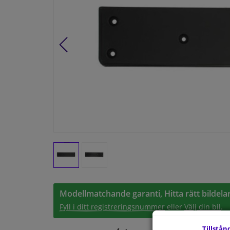
Modellmatchande garanti, Hitta rätt bildelar
Fyll i ditt registreringsnummer
eller
Välj din bil
.
Tillstån