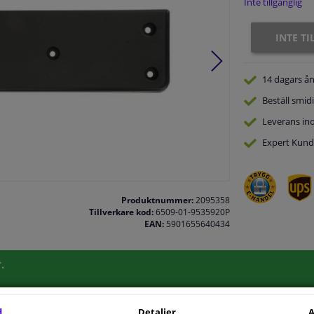
Inte tillgänglig
INTE T
14 dagars
ån
Beställ
smidi
Leverans in
Expert
Kund
Produktnummer:
2095358
Tillverkare kod:
6509-01-9535920P
EAN:
5901655640434
.
d
Detaljer
A