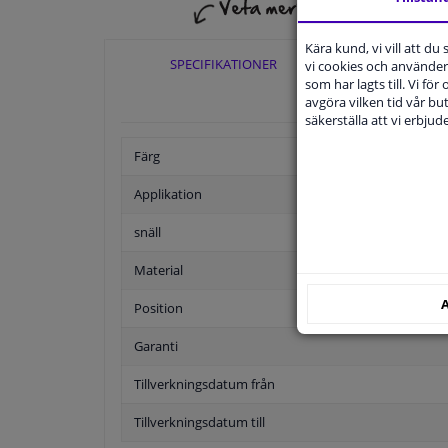
Kära kund, vi vill att d
SPECIFIKATIONER
TILLÄ
vi cookies och använder 
som har lagts till. Vi för
avgöra vilken tid vår but
säkerställa att vi erbju
Färg
Applikation
snäll
Material
A
Position
Garanti
Tillverkningsdatum från
Tillverkningsdatum till