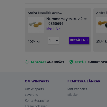
Andra beställde även…
Andra 
Nummerskyltskruv 2 st
- 0350696
Mer info »
BESTÄLL NU
15,
kr
29,
k
60
77
14 DAGARS
ÅNGERRÄTT
BESTÄLL
SMIDIGT OCH
OM WINPARTS
PRAKTISKA LÄNKAR
Om Winparts
Mitt Winparts
Leverans
Bildelar
Kontaktuppgifter
Frågor och svar